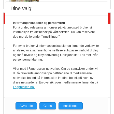
Dine valg:
Siste artikler - Butikk i praksis
Informasjonskapsler og personvern
For å gi deg relevante annonser på vårt nettsted bruker vi
Rema-flaggskip
informasjon fra ditt besøk på vårt nettsted. Du kan reservere
dundrer videre
deg mot dette under "Innstillinger".
For øvrig bruker vi informasjonskapsler og lignende verktøy for
analyse, for å sammenligne nettlesere, tilpasse innhold til deg
Slik opprettholdes
og for å utvikle og tilby nødvendig funksjonalitet. Les mer i vår
personvernerklæring.
ølsalget
Vi er med i Fagpressen-nettverket. Om du samtykker under, vil
du få relevante annonser på nettstedene til medlemmene i
nettverket basert på informasjon fra dine besøk på tvers av
Færre varer, men fulle
disse nettstedene. En oversikt over medlemmene finner du på
hyller
Fagpressen.no.
KI lager mat i butikken
Avvis alle
Godta
Innstillinger