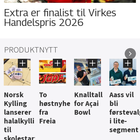
Extra er finalist til Virkes
Handelspris 2026
PRODUKTNYTT
Knalltall
Aass vil
Brus og
Hard
ter
for Açai
bli
jus fra
iste fra
Bowl
førstevalg
Berentsen
Hansa
i lite-
segment