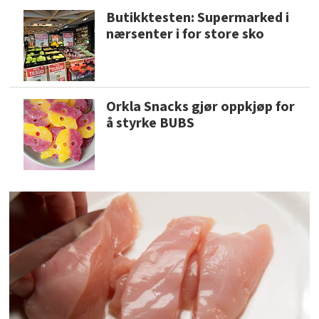
Butikktesten: Supermarked i
nærsenter i for store sko
Orkla Snacks gjør oppkjøp for
å styrke BUBS