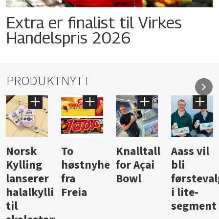
Extra er finalist til Virkes
Handelspris 2026
PRODUKTNYTT
Knalltall
Aass vil
Brus og
Hard
ter
for Açai
bli
jus fra
iste fra
Bowl
førstevalg
Berentsen
Hansa
i lite-
segment