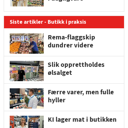
Siste artikler - Butikk i praksis
Rema-flaggskip
dundrer videre
Slik opprettholdes
ølsalget
Færre varer, men fulle
hyller
KI lager mat i butikken