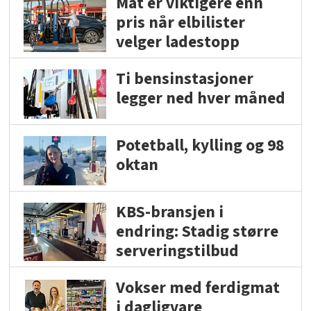
Mat er viktigere enn
pris når elbilister
velger ladestopp
Ti bensinstasjoner
legger ned hver måned
Potetball, kylling og 98
oktan
KBS-bransjen i
endring: Stadig større
serveringstilbud
Vokser med ferdigmat
i dagligvare