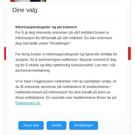
Dine valg:
Q passerte 1 milliard i
Rema i 2025
Informasjonskapsler og personvern
For å gi deg relevante annonser på vårt nettsted bruker vi
informasjon fra ditt besøk på vårt nettsted. Du kan reservere
deg mot dette under "Innstillinger".
Siste artikler - Økologisk
For øvrig bruker vi informasjonskapsler og lignende verktøy for
analyse, for å sammenligne nettlesere, tilpasse innhold til deg
og for å utvikle og tilby nødvendig funksjonalitet. Les mer i vår
Kolonihagens norske
personvernerklæring.
yoghurt: Trues av
Vi er med i Fagpressen-nettverket. Om du samtykker under, vil
melkemangel
du få relevante annonser på nettstedene til medlemmene i
nettverket basert på informasjon fra dine besøk på tvers av
disse nettstedene. En oversikt over medlemmene finner du på
Marit Kolby vant
Fagpressen.no.
Økologisk Norge sin
hederspris
Avvis alle
Godta
Innstillinger