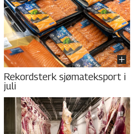
Rekordsterk sjømateksport i
juli