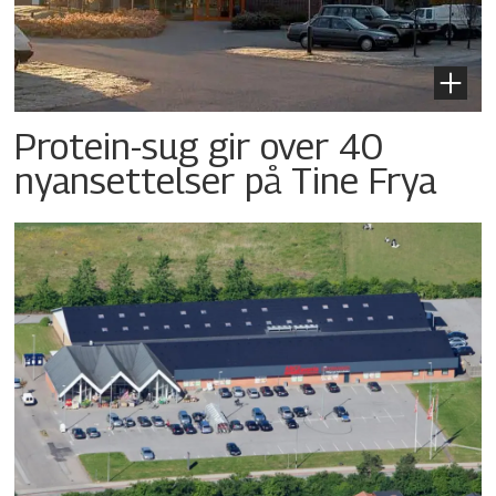
Protein-sug gir over 40
nyansettelser på Tine Frya