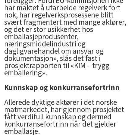
foreligger. Fordi EU-kommisjonen ikke
har maktet å utarbeide regelverk fort
nok, har regelverksprosessene blitt
svært fragmentert med mange aktører,
og det er stor usikkerhet hos
emballasjeprodusenter,
næringsmiddelindustri og
dagligvarehandel om ansvar og
dokumentasjon», slås det fast i
prosjektrapporten til «KIM – trygg
emballering».
Kunnskap og konkurransefortrinn
Allerede dyktige aktører i det norske
matmarkedet, har gjennom prosjektet
fått verdifull kunnskap og dermed
konkurransefortrinn når det gjelder
emballasje.