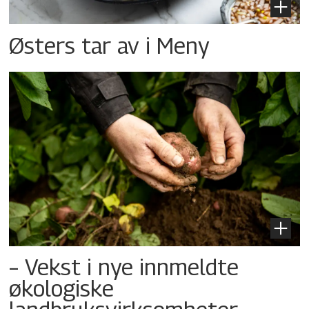
Østers tar av i Meny
– Vekst i nye innmeldte
økologiske