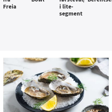
i lite-
segment