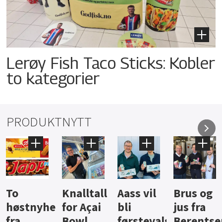
Lerøy Fish Taco Sticks: Kobler
to kategorier
PRODUKTNYTT
Knalltall
Aass vil
Brus og
Hard
ter
for Açai
bli
jus fra
iste fra
Bowl
førstevalg
Berentsen
Hansa