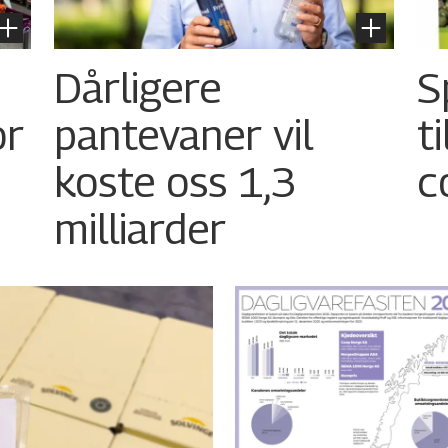
Dårligere
S
or
pantevaner vil
t
koste oss 1,3
c
milliarder