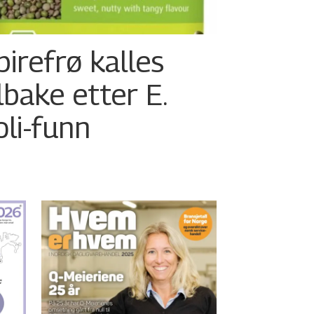
pirefrø kalles
ilbake etter E.
oli-funn