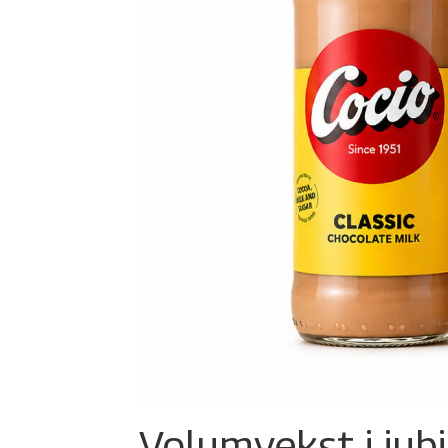
Volumvekst i jub