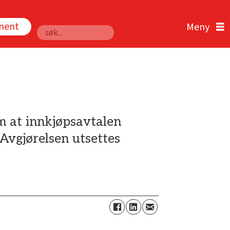
nnent
Søk
m at innkjøpsavtalen
Avgjørelsen utsettes