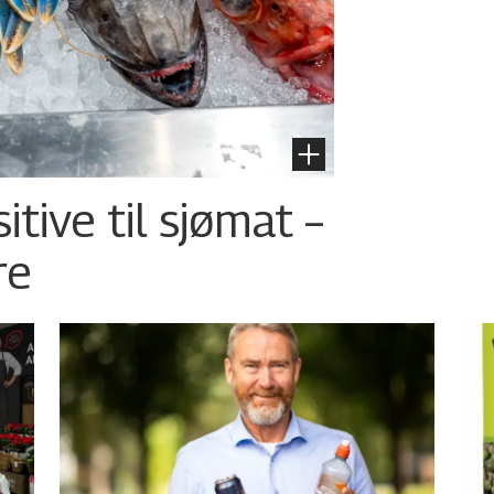
tive til sjømat –
re