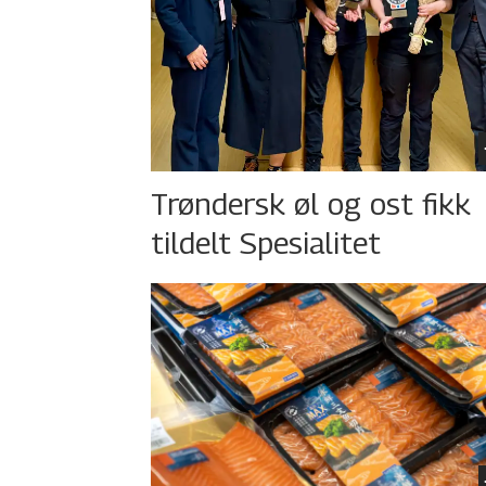
Trøndersk øl og ost fikk
tildelt Spesialitet