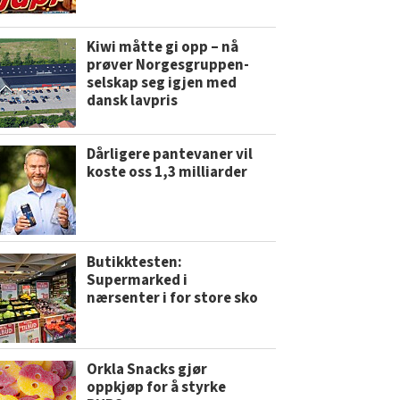
Kiwi måtte gi opp – nå
prøver Norgesgruppen-
selskap seg igjen med
dansk lavpris
Dårligere pantevaner vil
koste oss 1,3 milliarder
Butikktesten:
Supermarked i
nærsenter i for store sko
Orkla Snacks gjør
oppkjøp for å styrke