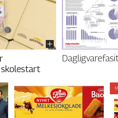
Dagligvarefasi
r
 skolestart
M