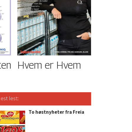
ten
Hvem er Hvem
est lest:
To høstnyheter fra Freia