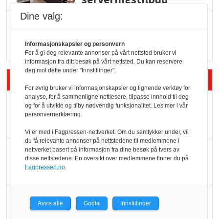
Dine valg:
Vokser med ferdigmat
i dagligvare
Informasjonskapsler og personvern
For å gi deg relevante annonser på vårt nettsted bruker vi
informasjon fra ditt besøk på vårt nettsted. Du kan reservere
deg mot dette under "Innstillinger".
Siste artikler - Butikk i praksis
For øvrig bruker vi informasjonskapsler og lignende verktøy for
analyse, for å sammenligne nettlesere, tilpasse innhold til deg
Rema-flaggskip
og for å utvikle og tilby nødvendig funksjonalitet. Les mer i vår
personvernerklæring.
dundrer videre
Vi er med i Fagpressen-nettverket. Om du samtykker under, vil
du få relevante annonser på nettstedene til medlemmene i
Slik opprettholdes
nettverket basert på informasjon fra dine besøk på tvers av
disse nettstedene. En oversikt over medlemmene finner du på
ølsalget
Fagpressen.no.
Færre varer, men fulle
Avvis alle
Godta
Innstillinger
hyller