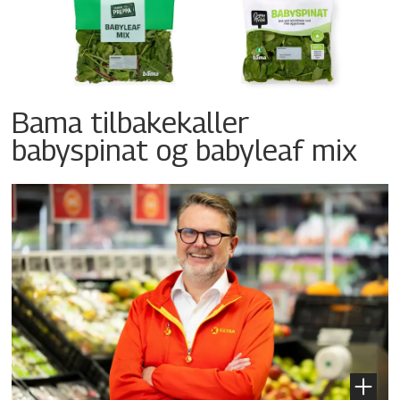
Bama tilbakekaller
babyspinat og babyleaf mix