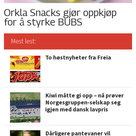
Orkla Snacks gjør oppkjøp
for å styrke BUBS
Mest lest:
To høstnyheter fra Freia
Kiwi måtte gi opp – nå prøver
Norgesgruppen-selskap seg
igjen med dansk lavpris
Dårligere pantevaner vil