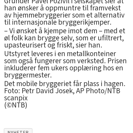
Gründer Pavel Pozivil i selskapet sier at
han ønsker å oppmuntre til framvekst
av hjemmebryggerier som et alternativ
til internasjonale bryggerikjemper.
– Vi ønsket å kjempe imot dem – med et
øl folk kan brygge selv, som er ufiltrert,
upasteurisert og friskt, sier han.
Utstyret leveres i en metallkonteiner
som også fungerer som verksted. Prisen
inkluderer fem ukers opplæring hos en
bryggermester.
Det mobile bryggeriet får plass i hagen.
Foto: Petr David Josek, AP Photo/NTB
scanpix
(©NTB)
NYHETER