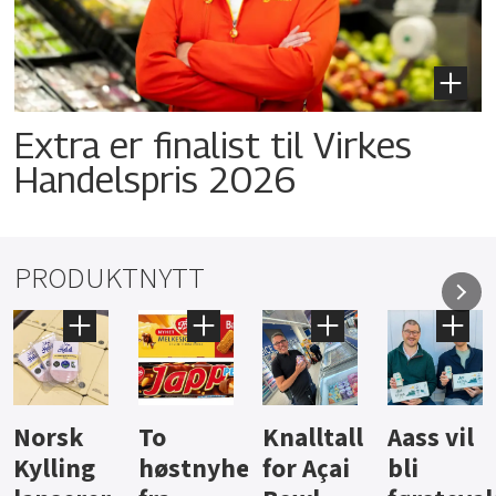
Extra er finalist til Virkes
Handelspris 2026
PRODUKTNYTT
Knalltall
Aass vil
Brus og
Hard
ter
for Açai
bli
jus fra
iste fra