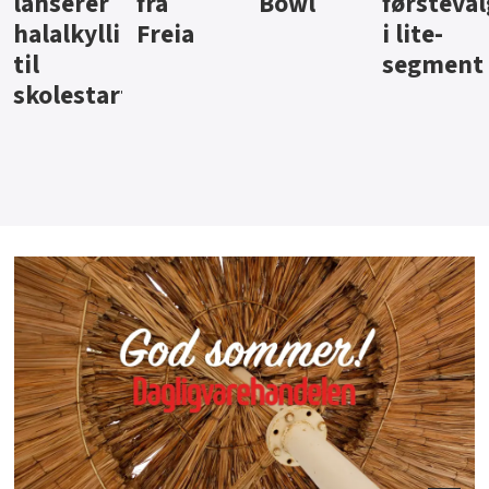
Bowl
førstevalg
Berentsen
Hansa
i lite-
segment