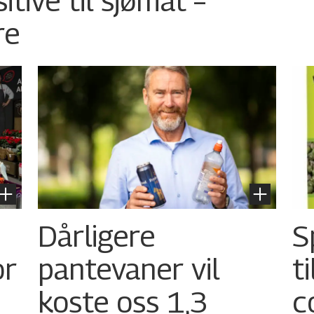
tive til sjømat –
re
Dårligere
S
or
pantevaner vil
t
koste oss 1,3
c