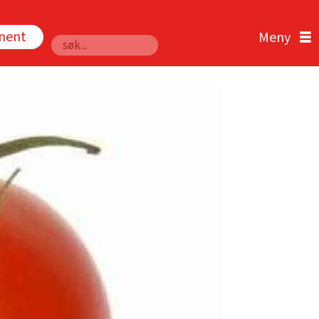
nnent
Søk