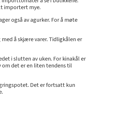
l importtomater å se i butikkene.
att importert mye.
ager også av agurker. For å møte
med å skjære varer. Tidligkålen er
det i slutten av uken. For kinakål er
 om det er en liten tendens til
gringspotet. Det er fortsatt kun
e.