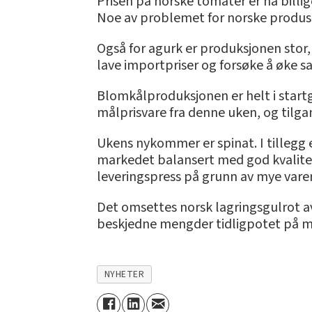
Prisen på norske tomater er nå billig
Noe av problemet for norske produsent
Også for agurk er produksjonen stor,
lave importpriser og forsøke å øke sal
Blomkålproduksjonen er helt i startg
målprisvare fra denne uken, og tilga
Ukens nykommer er spinat. I tillegg e
markedet balansert med god kvalitet o
leveringspress på grunn av mye varer
Det omsettes norsk lagringsgulrot av
beskjedne mengder tidligpotet på ma
NYHETER