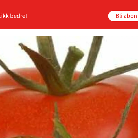
tikk bedre!
Bli abo