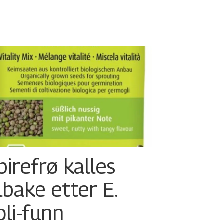
pirefrø kalles
ilbake etter E.
oli-funn