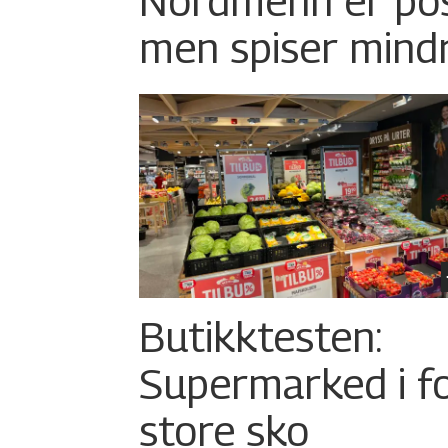
Nordmenn er posi
men spiser mind
Butikktesten:
Supermarked i f
store sko