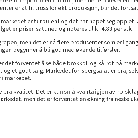
ere enn import med full toll, men det er likevel en de
er er at til tross for økt produksjon, blir det forts
 markedet er turbulent og det har hopet seg opp et l
get er prisen satt ned og noteres til kr 4,83 per stk.
ropen, men det er nå flere produsenter som er i gang 
ngen begynner å bli god med økende tilførsler.
r det forventet å se både brokkoli og kålrot på marke
g et godt salg. Markedet for isbergsalat er bra, selv
 i markedet.
 bra kvalitet. Det er kun små kvanta igjen av norsk la
rkedet, men det er forventet en økning fra neste uk