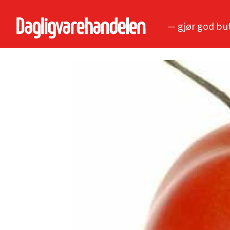
— gjør god bu