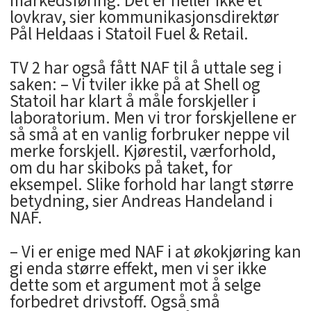
markedsføring. Det er heller ikke et
lovkrav, sier kommunikasjonsdirektør
Pål Heldaas i Statoil Fuel & Retail.
TV 2 har også fått NAF til å uttale seg i
saken: – Vi tviler ikke på at Shell og
Statoil har klart å måle forskjeller i
laboratorium. Men vi tror forskjellene er
så små at en vanlig forbruker neppe vil
merke forskjell. Kjørestil, værforhold,
om du har skiboks på taket, for
eksempel. Slike forhold har langt større
betydning, sier Andreas Handeland i
NAF.
– Vi er enige med NAF i at økokjøring kan
gi enda større effekt, men vi ser ikke
dette som et argument mot å selge
forbedret drivstoff. Også små