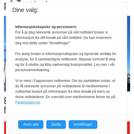
på festivaler
Dine valg:
Informasjonskapsler og personvern
For å gi deg relevante annonser på vårt nettsted bruker vi
informasjon fra ditt besøk på vårt nettsted. Du kan reservere
deg mot dette under "Innstillinger".
For øvrig bruker vi informasjonskapsler og lignende verktøy for
analyse, for å sammenligne nettlesere, tilpasse innhold til deg
og for å utvikle og tilby nødvendig funksjonalitet. Les mer i vår
personvernerklæring.
Vi er med i Fagpressen-nettverket. Om du samtykker under, vil
du få relevante annonser på nettstedene til medlemmene i
nettverket basert på informasjon fra dine besøk på tvers av
Butikktesten: Slitent, men
disse nettstedene. En oversikt over medlemmene finner du på
Fagpressen.no.
hyggelig
Avvis alle
Godta
Innstillinger
Siste artikler - KBS