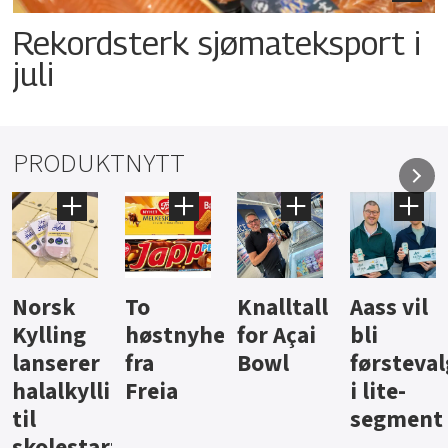
Rekordsterk sjømateksport i
juli
PRODUKTNYTT
Knalltall
Aass vil
Brus og
Hard
ter
for Açai
bli
jus fra
iste fra
Bowl
førstevalg
Berentsen
Hansa
i lite-
segment