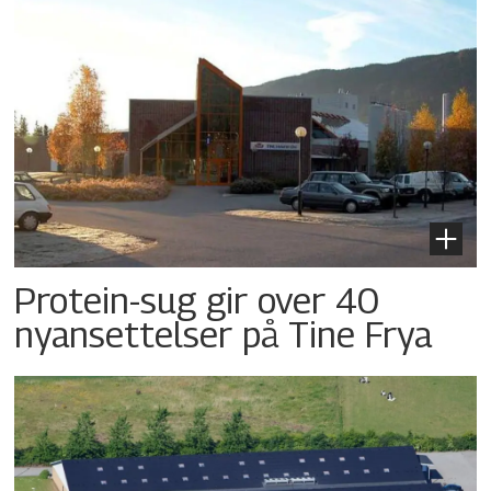
Protein-sug gir over 40
nyansettelser på Tine Frya