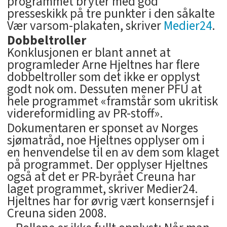
programmet bryter med god
presseskikk på tre punkter i den såkalte
Vær varsom-plakaten, skriver
Medier24
.
Dobbeltroller
Konklusjonen er blant annet at
programleder Arne Hjeltnes har flere
dobbeltroller som det ikke er opplyst
godt nok om. Dessuten mener PFU at
hele programmet «framstår som ukritisk
videreformidling av PR-stoff».
Dokumentaren er sponset av Norges
sjømatråd, noe Hjeltnes opplyser om i
en henvendelse til en av dem som klaget
på programmet. Der opplyser Hjeltnes
også at det er PR-byrået Creuna har
laget programmet, skriver Medier24.
Hjeltnes har for øvrig vært konsernsjef i
Creuna siden 2008.