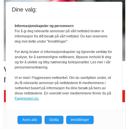
Dine valg:
Informasjonskapsler og personvern
For å gi deg relevante annonser på vårt nettsted bruker vi
informasjon fra ditt besøk på vårt nettsted. Du kan reservere
deg mot dette under "Innstillinger".
For øvrig bruker vi informasjonskapsler og lignende verktøy for
analyse, for å sammenligne nettlesere, tilpasse innhold til deg
og for å utvikle og tilby nødvendig funksjonalitet. Les mer i vår
Vil vokse i brusmarkedet
personvernerklæring.
med Dr Pepper
Vi er med i Fagpressen-nettverket. Om du samtykker under, vil
du få relevante annonser på nettstedene til medlemmene i
nettverket basert på informasjon fra dine besøk på tvers av
disse nettstedene. En oversikt over medlemmene finner du på
Siste artikler - KBS
Fagpressen.no.
Mat er viktigere enn
pris når elbilister
Avvis alle
Godta
Innstillinger
velger ladestopp