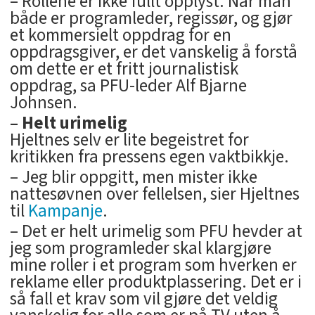
– Rollene er ikke fullt opplyst: Når man
både er programleder, regissør, og gjør
et kommersielt oppdrag for en
oppdragsgiver, er det vanskelig å forstå
om dette er et fritt journalistisk
oppdrag, sa PFU-leder Alf Bjarne
Johnsen.
– Helt urimelig
Hjeltnes selv er lite begeistret for
kritikken fra pressens egen vaktbikkje.
– Jeg blir oppgitt, men mister ikke
nattesøvnen over fellelsen, sier Hjeltnes
til
Kampanje
.
– Det er helt urimelig som PFU hevder at
jeg som programleder skal klargjøre
mine roller i et program som hverken er
reklame eller produktplassering. Det er i
så fall et krav som vil gjøre det veldig