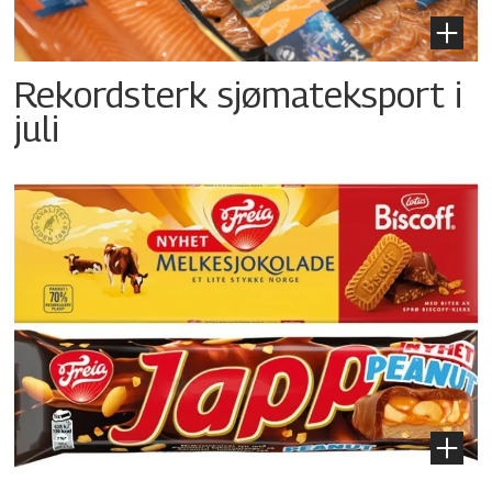
Rekordsterk sjømateksport i
juli