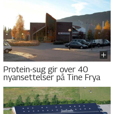
Protein-sug gir over 40
nyansettelser på Tine Frya