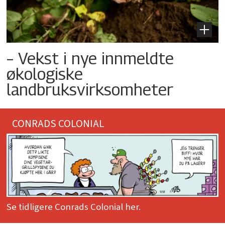
– Vekst i nye innmeldte
økologiske
landbruksvirksomheter
CONRADS COLONIAL
Se tidligere Conrads Colonial her.