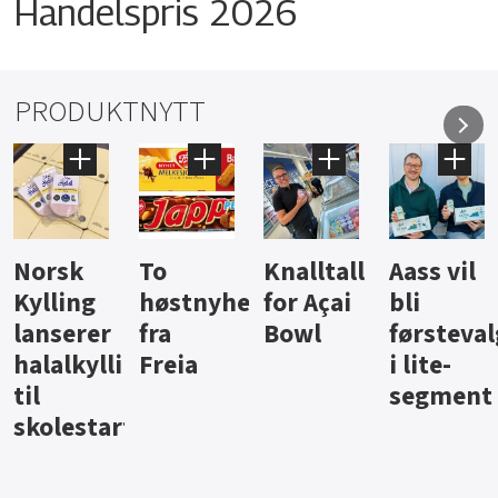
Handelspris 2026
PRODUKTNYTT
Knalltall
Aass vil
Brus og
Hard
ter
for Açai
bli
jus fra
iste fra
Bowl
førstevalg
Berentsen
Hansa
i lite-
segment