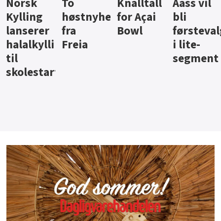
Knalltall
Aass vil
Brus og
Hard
ter
for Açai
bli
jus fra
iste fra
Bowl
førstevalg
Berentsen
Hansa
i lite-
segment