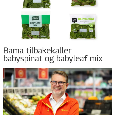
Bama tilbakekaller
babyspinat og babyleaf mix