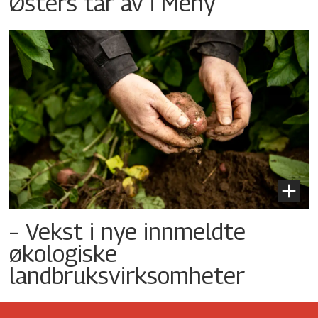
Østers tar av i Meny
– Vekst i nye innmeldte
økologiske
landbruksvirksomheter