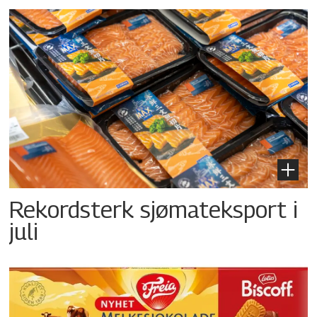
Rekordsterk sjømateksport i
juli