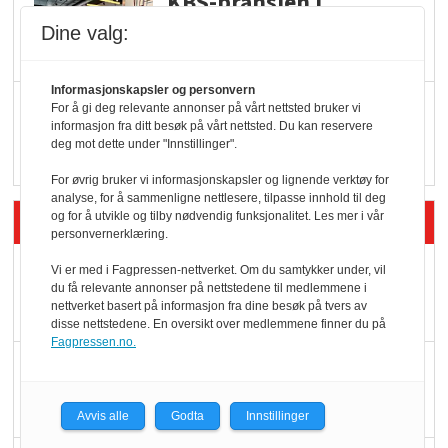
KBS-bransjen i
endring: Stadig større
Dine valg:
serveringstilbud
Informasjonskapsler og personvern
Vokser med ferdigmat
For å gi deg relevante annonser på vårt nettsted bruker vi
informasjon fra ditt besøk på vårt nettsted. Du kan reservere
i dagligvare
deg mot dette under "Innstillinger".
For øvrig bruker vi informasjonskapsler og lignende verktøy for
analyse, for å sammenligne nettlesere, tilpasse innhold til deg
Siste artikler - Butikk i praksis
og for å utvikle og tilby nødvendig funksjonalitet. Les mer i vår
personvernerklæring.
Rema-flaggskip
Vi er med i Fagpressen-nettverket. Om du samtykker under, vil
du få relevante annonser på nettstedene til medlemmene i
dundrer videre
nettverket basert på informasjon fra dine besøk på tvers av
disse nettstedene. En oversikt over medlemmene finner du på
Fagpressen.no.
Slik opprettholdes
ølsalget
Avvis alle
Godta
Innstillinger