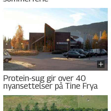
Protein-sug gir over 40
nyansettelser på Tine Frya