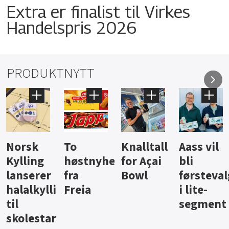
Extra er finalist til Virkes
Handelspris 2026
PRODUKTNYTT
Knalltall
Aass vil
Brus og
Hard
ter
for Açai
bli
jus fra
iste fra
Bowl
førstevalg
Berentsen
Hansa
i lite-
segment