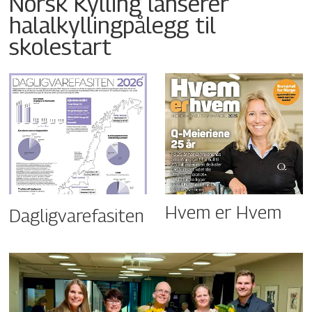
Norsk Kylling lanserer
halalkyllingpålegg til
skolestart
Hvem er Hvem
Dagligvarefasiten