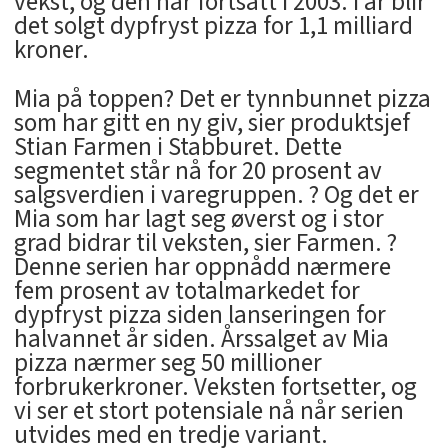
vekst, og den har fortsatt i 2003. I år blir
det solgt dypfryst pizza for 1,1 milliard
kroner.
Mia på toppen? Det er tynnbunnet pizza
som har gitt en ny giv, sier produktsjef
Stian Farmen i Stabburet. Dette
segmentet står nå for 20 prosent av
salgsverdien i varegruppen. ? Og det er
Mia som har lagt seg øverst og i stor
grad bidrar til veksten, sier Farmen. ?
Denne serien har oppnådd nærmere
fem prosent av totalmarkedet for
dypfryst pizza siden lanseringen for
halvannet år siden. Årssalget av Mia
pizza nærmer seg 50 millioner
forbrukerkroner. Veksten fortsetter, og
vi ser et stort potensiale nå når serien
utvides med en tredje variant.