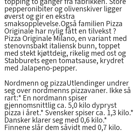
topping to ganger fra fabrikken. Store
pepperonibiter og olivenskiver ligger
øverst og gir en ekstra
smaksopplevelse.Også familien Pizza
Originale har nylig fått en tilvekst ?
Pizza Originale Milano, en variant med
stenovnsbakt italiensk bunn, toppet
med stekt kjøttdeig, rikelig med ost og
Stabburets egen tomatsause, krydret
med Jalapeno-pepper.
Nordmenn og pizzaUtlendinger undrer
seg over nordmenns pizzavaner. Ikke så
rart:* En nordmann spiser
gjennomsnittlig ca. 5,0 kilo dypryst
pizza i året.* Svensker spiser ca. 1,3 kilo.*
Dansker klarer seg med 0,6 kilo.*
Finnene slår dem såvidt med 0,7 kilo.