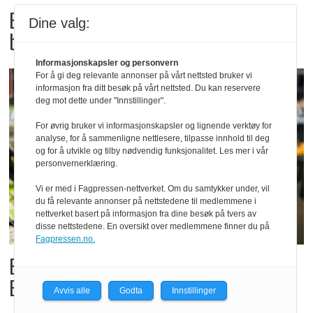
Bama tilbakekaller
Dine valg:
babyspinat og babyleaf mix
Informasjonskapsler og personvern
For å gi deg relevante annonser på vårt nettsted bruker vi
informasjon fra ditt besøk på vårt nettsted. Du kan reservere
deg mot dette under "Innstillinger".
For øvrig bruker vi informasjonskapsler og lignende verktøy for
analyse, for å sammenligne nettlesere, tilpasse innhold til deg
og for å utvikle og tilby nødvendig funksjonalitet. Les mer i vår
personvernerklæring.
Vi er med i Fagpressen-nettverket. Om du samtykker under, vil
du få relevante annonser på nettstedene til medlemmene i
nettverket basert på informasjon fra dine besøk på tvers av
disse nettstedene. En oversikt over medlemmene finner du på
Fagpressen.no.
Billigbonanza da Norge slo
Elfenbenkysten
Avvis alle
Godta
Innstillinger