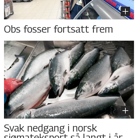
Obs fosser fortsatt frem
Svak nedgang i norsk
sjømateksport så langt i år