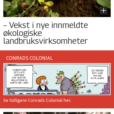
– Vekst i nye innmeldte
økologiske
landbruksvirksomheter
CONRADS COLONIAL
Se tidligere Conrads Colonial her.