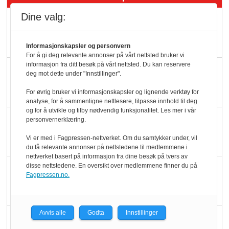
Dine valg:
Rema-flaggskip
dundrer videre
Informasjonskapsler og personvern
For å gi deg relevante annonser på vårt nettsted bruker vi
informasjon fra ditt besøk på vårt nettsted. Du kan reservere
Slik opprettholdes
deg mot dette under "Innstillinger".
ølsalget
For øvrig bruker vi informasjonskapsler og lignende verktøy for
analyse, for å sammenligne nettlesere, tilpasse innhold til deg
og for å utvikle og tilby nødvendig funksjonalitet. Les mer i vår
Færre varer, men fulle
personvernerklæring.
hyller
Vi er med i Fagpressen-nettverket. Om du samtykker under, vil
du få relevante annonser på nettstedene til medlemmene i
nettverket basert på informasjon fra dine besøk på tvers av
disse nettstedene. En oversikt over medlemmene finner du på
KI lager mat i butikken
Fagpressen.no.
Avvis alle
Godta
Innstillinger
Q passerte 1 milliard i