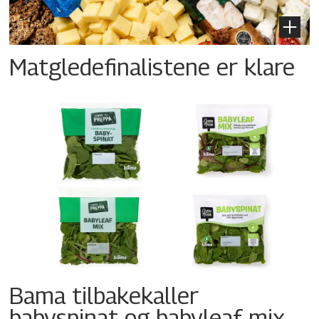
Matgledefinalistene er klare
Bama tilbakekaller
babyspinat og babyleaf mix