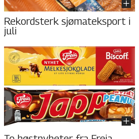
Rekordsterk sjømateksport i
juli
To høstnyheter fra Freia