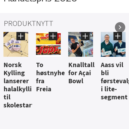
PRODUKTNYTT
Knalltall
Aass vil
Brus og
Hard
ter
for Açai
bli
jus fra
iste fra
Bowl
førstevalg
Berentsen
Hansa
i lite-
segment