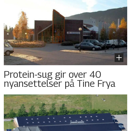
Protein-sug gir over 40
nyansettelser på Tine Frya