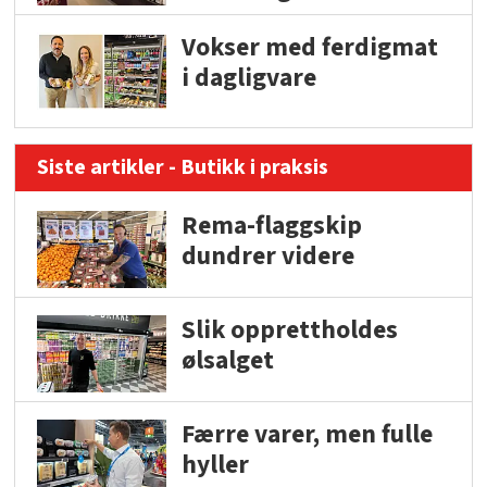
Vokser med ferdigmat
i dagligvare
Siste artikler - Butikk i praksis
Rema-flaggskip
dundrer videre
Slik opprettholdes
ølsalget
Færre varer, men fulle
hyller