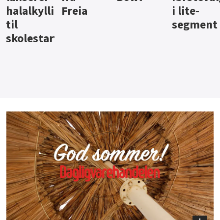
i lite-
segment