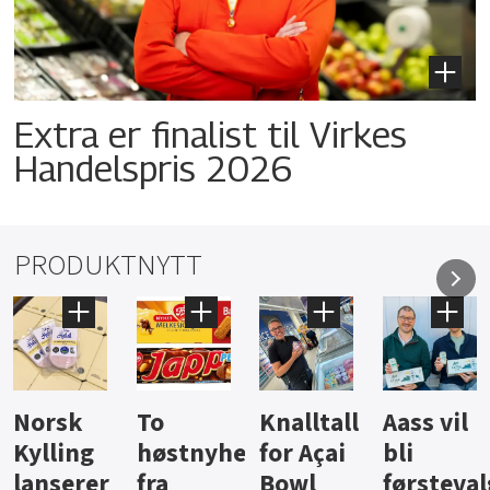
Extra er finalist til Virkes
Handelspris 2026
PRODUKTNYTT
Knalltall
Aass vil
Brus og
Hard
ter
for Açai
bli
jus fra
iste fra
Bowl
førstevalg
Berentsen
Hansa