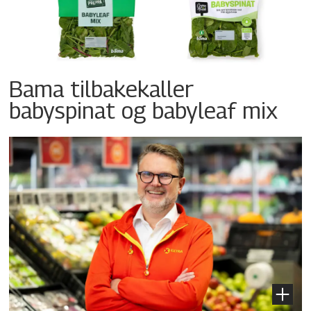
Bama tilbakekaller
babyspinat og babyleaf mix