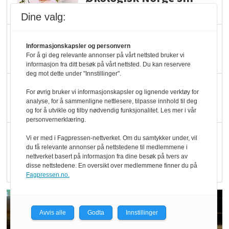
hederspris
Dine valg:
Blir enklere å velge
Informasjonskapsler og personvern
økologisk i butikkhylla
For å gi deg relevante annonser på vårt nettsted bruker vi
informasjon fra ditt besøk på vårt nettsted. Du kan reservere
deg mot dette under "Innstillinger".
Kolonihagen sliter
For øvrig bruker vi informasjonskapsler og lignende verktøy for
med å få tak i nok melk
analyse, for å sammenligne nettlesere, tilpasse innhold til deg
og for å utvikle og tilby nødvendig funksjonalitet. Les mer i vår
personvernerklæring.
Rapport: Økokundene
Vi er med i Fagpressen-nettverket. Om du samtykker under, vil
du få relevante annonser på nettstedene til medlemmene i
er klare! Er markedet
nettverket basert på informasjon fra dine besøk på tvers av
det?
disse nettstedene. En oversikt over medlemmene finner du på
Fagpressen.no.
Avvis alle
Godta
Innstillinger