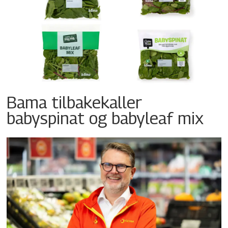
Bama tilbakekaller
babyspinat og babyleaf mix