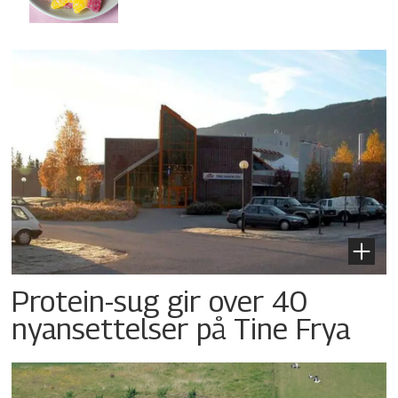
Protein-sug gir over 40
nyansettelser på Tine Frya