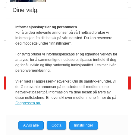
Dine valg:
KBS-bransjen i
endring: Stadig større
Informasjonskapsler og personvern
serveringstilbud
For å gi deg relevante annonser på vårt nettsted bruker vi
informasjon fra ditt besøk på vårt nettsted. Du kan reservere
deg mot dette under "Innstillinger".
Vokser med ferdigmat
For øvrig bruker vi informasjonskapsler og lignende verktøy for
i dagligvare
analyse, for å sammenligne nettlesere, tilpasse innhold til deg
og for å utvikle og tilby nødvendig funksjonalitet. Les mer i vår
personvernerklæring.
Siste artikler - Butikk i praksis
Vi er med i Fagpressen-nettverket. Om du samtykker under, vil
du få relevante annonser på nettstedene til medlemmene i
nettverket basert på informasjon fra dine besøk på tvers av
Rema-flaggskip
disse nettstedene. En oversikt over medlemmene finner du på
Fagpressen.no.
dundrer videre
Slik opprettholdes
Avvis alle
Godta
Innstillinger