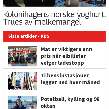
Kolonihagens norske yoghurt:
Trues av melkemangel
Siste artikler - KBS
Mat er viktigere enn
pris når elbilister
velger ladestopp
Ti bensinstasjoner
legger ned hver måned
Potetball, kylling og 98
oktan