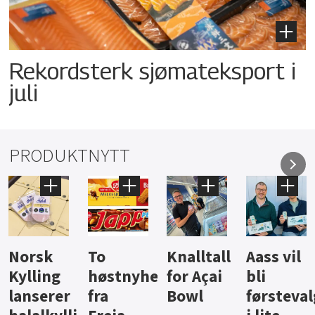
Rekordsterk sjømateksport i
juli
PRODUKTNYTT
Knalltall
Aass vil
Brus og
Hard
ter
for Açai
bli
jus fra
iste fra
Bowl
førstevalg
Berentsen
Hansa