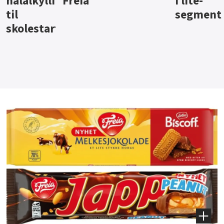
i lite-
segment