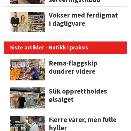
Vokser med ferdigmat
i dagligvare
Siste artikler - Butikk i praksis
Rema-flaggskip
dundrer videre
Slik opprettholdes
ølsalget
Færre varer, men fulle
hyller