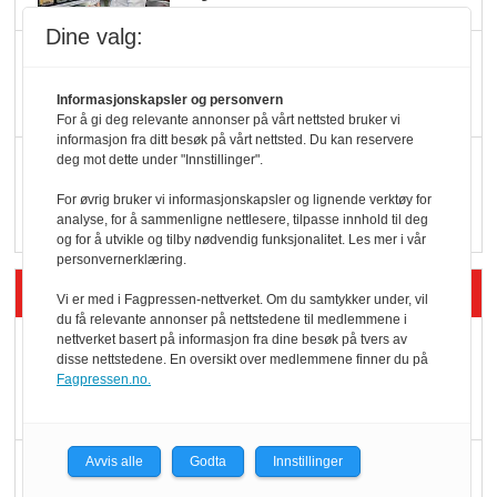
Dine valg:
KI lager mat i butikken
Informasjonskapsler og personvern
For å gi deg relevante annonser på vårt nettsted bruker vi
informasjon fra ditt besøk på vårt nettsted. Du kan reservere
Q passerte 1 milliard i
deg mot dette under "Innstillinger".
Rema i 2025
For øvrig bruker vi informasjonskapsler og lignende verktøy for
analyse, for å sammenligne nettlesere, tilpasse innhold til deg
og for å utvikle og tilby nødvendig funksjonalitet. Les mer i vår
personvernerklæring.
Siste artikler - Økologisk
Vi er med i Fagpressen-nettverket. Om du samtykker under, vil
du få relevante annonser på nettstedene til medlemmene i
nettverket basert på informasjon fra dine besøk på tvers av
Kolonihagens norske
disse nettstedene. En oversikt over medlemmene finner du på
yoghurt: Trues av
Fagpressen.no.
melkemangel
Avvis alle
Godta
Innstillinger
Marit Kolby vant