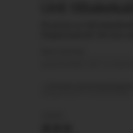
Unil tilbakek
På grunn av feil baksideet
Peppermakrell. Det kan me
Martine Furulund Frøjd
01.10.2019 - 12:02
PUBLISERT
SIST OPPDATERT
– Forbrukere med sennepsallergi bes k
Norgesgruppen i en pressemelding.
NYHETER