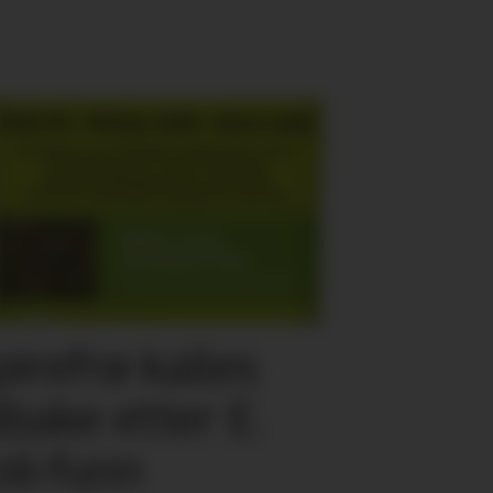
pirefrø kalles
ilbake etter E.
oli-funn