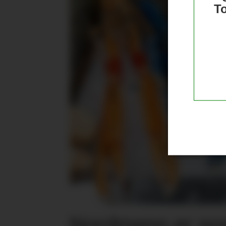
T
Nordmenn er posi