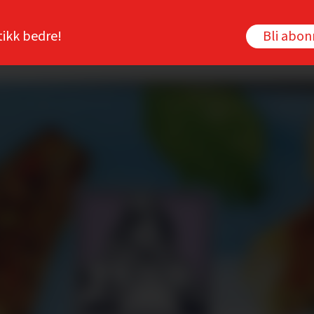
tikk bedre!
Bli abo