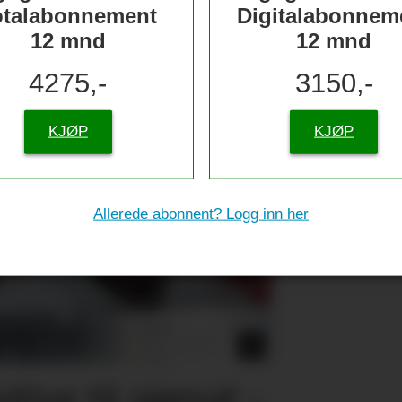
otalabonnement
Digitalabonnem
12 mnd
12 mnd
4275,-
3150,-
KJØP
KJØP
Allerede abonnent? Logg inn her
tive til sjømat –