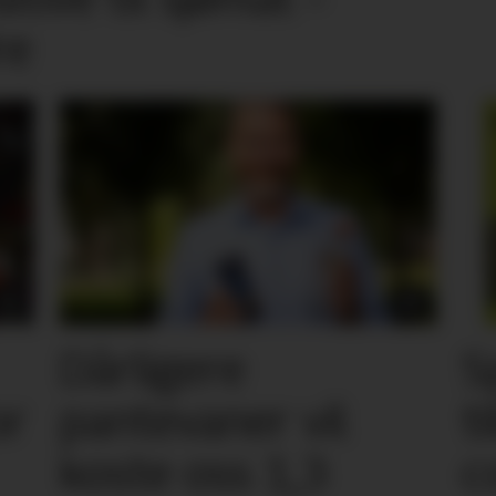
re
Dårligere
S
or
pantevaner vil
t
koste oss 1,3
c