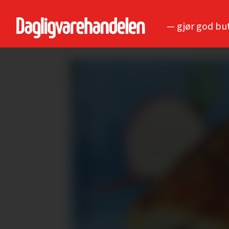
— gjør god bu