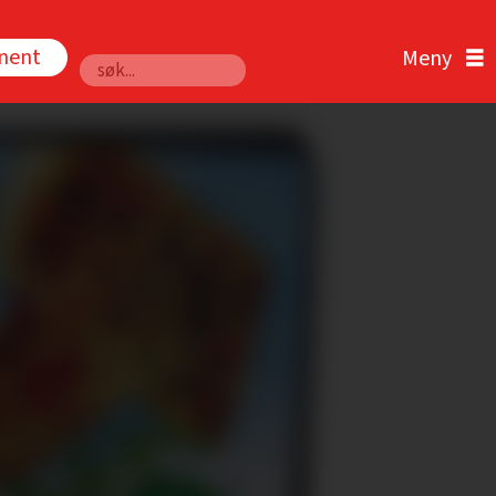
nnent
Søk