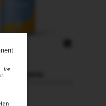
nnent
i året.
Nyeste eAvis:
 få
elen