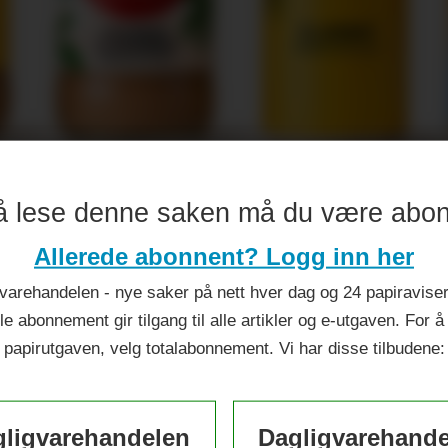
å lese denne saken må du være abo
ileumsår
Allerede abonnent? Logg inn her
varehandelen - nye saker på nett hver dag og 24 papiraviser 
le abonnement gir tilgang til alle artikler og e-utgaven. For å
papirutgaven, velg totalabonnement. Vi har disse tilbudene:
ligvarehandelen
Dagligvarehand