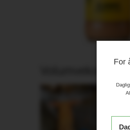
For 
Volumvekst i jub
Daglig
Al
Dag