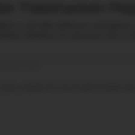
aller Fiskemannen Pe
ikett er det ikke deklarert sennepsfrø
dføre helsefare for personer som er al
09.10.2019 - 10:38
aste produktet eller returnere det til butikken det er 