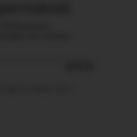
ppermakrell
 i Fiskemannen
lergisk mot sennep.
kjøpt i for refusjon, skriver