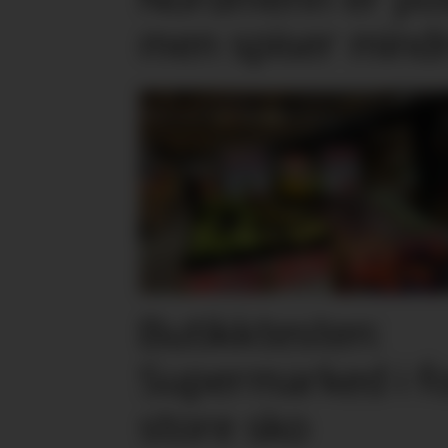
men spiser mind
Butikktesten:
Supermarked i f
store sko