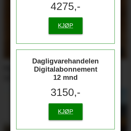
4275,-
KJØP
Dagligvarehandelen
Nyhetsbrevet tar
Digitalabonnement
sommerferie
12 mnd
3150,-
KJØP