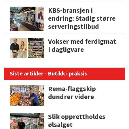
KBS-bransjen i
endring: Stadig større
serveringstilbud
Vokser med ferdigmat
i dagligvare
Siste artikler - Butikk i praksis
Rema-flaggskip
dundrer videre
Slik opprettholdes
ølsalget