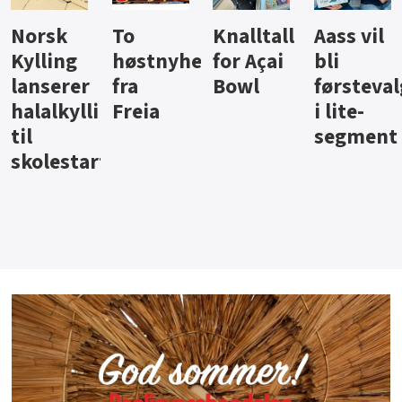
Knalltall
Aass vil
Brus og
Hard
ter
for Açai
bli
jus fra
iste fra
Bowl
førstevalg
Berentsen
Hansa
i lite-
segment