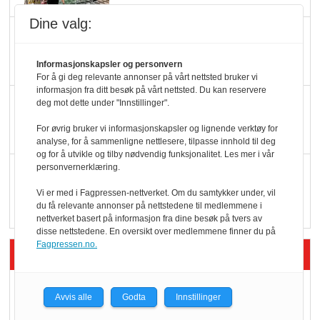
Dine valg:
Færre varer, men fulle
hyller
Informasjonskapsler og personvern
For å gi deg relevante annonser på vårt nettsted bruker vi
informasjon fra ditt besøk på vårt nettsted. Du kan reservere
KI lager mat i butikken
deg mot dette under "Innstillinger".
For øvrig bruker vi informasjonskapsler og lignende verktøy for
analyse, for å sammenligne nettlesere, tilpasse innhold til deg
og for å utvikle og tilby nødvendig funksjonalitet. Les mer i vår
personvernerklæring.
Q passerte 1 milliard i
Rema i 2025
Vi er med i Fagpressen-nettverket. Om du samtykker under, vil
du få relevante annonser på nettstedene til medlemmene i
nettverket basert på informasjon fra dine besøk på tvers av
disse nettstedene. En oversikt over medlemmene finner du på
Fagpressen.no.
Siste artikler - Økologisk
Kolonihagens norske
Avvis alle
Godta
Innstillinger
yoghurt: Trues av