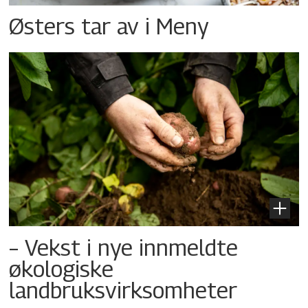
Østers tar av i Meny
– Vekst i nye innmeldte
økologiske
landbruksvirksomheter