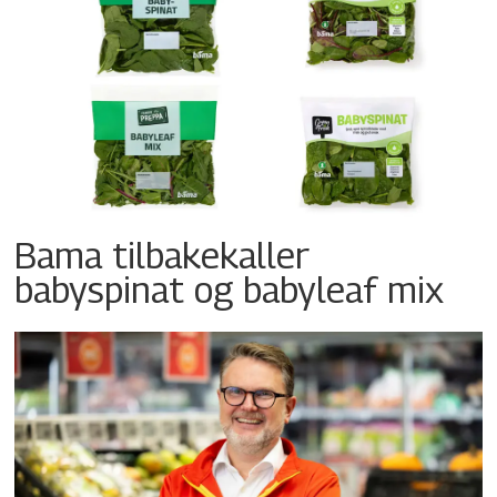
Bama tilbakekaller
babyspinat og babyleaf mix