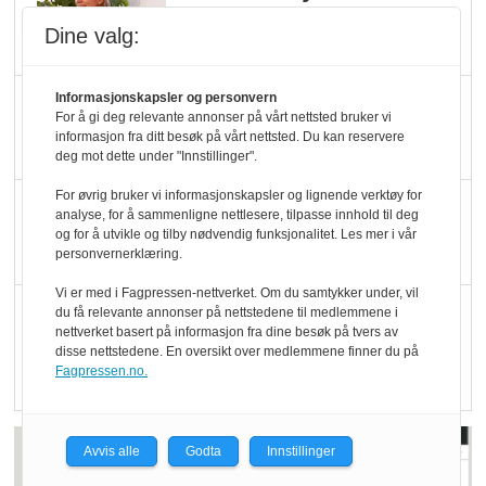
Økologisk Norge sin
Dine valg:
hederspris
Informasjonskapsler og personvern
Blir enklere å velge
For å gi deg relevante annonser på vårt nettsted bruker vi
økologisk i butikkhylla
informasjon fra ditt besøk på vårt nettsted. Du kan reservere
deg mot dette under "Innstillinger".
For øvrig bruker vi informasjonskapsler og lignende verktøy for
Kolonihagen sliter
analyse, for å sammenligne nettlesere, tilpasse innhold til deg
med å få tak i nok melk
og for å utvikle og tilby nødvendig funksjonalitet. Les mer i vår
personvernerklæring.
Vi er med i Fagpressen-nettverket. Om du samtykker under, vil
Rapport: Økokundene
du få relevante annonser på nettstedene til medlemmene i
nettverket basert på informasjon fra dine besøk på tvers av
er klare! Er markedet
disse nettstedene. En oversikt over medlemmene finner du på
det?
Fagpressen.no.
Avvis alle
Godta
Innstillinger