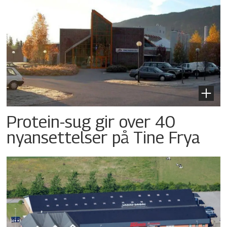
Protein-sug gir over 40
nyansettelser på Tine Frya