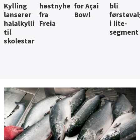
ter
for Açai
bli
jus fra
iste fra
Bowl
førstevalg
Berentsen
Hansa
i lite-
segment