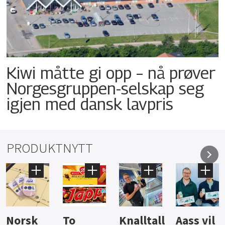
Kiwi måtte gi opp – nå prøver
Norgesgruppen-selskap seg
igjen med dansk lavpris
PRODUKTNYTT
Knalltall
Aass vil
Brus og
Hard