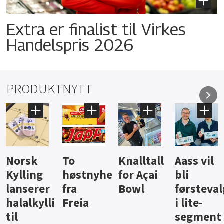
Extra er finalist til Virkes
Handelspris 2026
PRODUKTNYTT
Knalltall
Aass vil
Brus og
Hard
ter
for Açai
bli
jus fra
iste fra
Bowl
førstevalg
Berentsen
Hansa
i lite-
segment