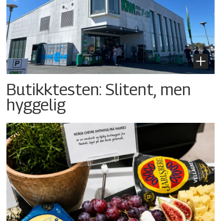
Butikktesten: Slitent, men
hyggelig