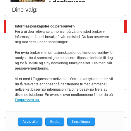
i dagligvare
Dine valg:
Siste artikler - Butikk i praksis
Informasjonskapsler og personvern
For å gi deg relevante annonser på vårt nettsted bruker vi
informasjon fra ditt besøk på vårt nettsted. Du kan reservere
Rema-flaggskip
deg mot dette under "Innstillinger".
dundrer videre
For øvrig bruker vi informasjonskapsler og lignende verktøy for
analyse, for å sammenligne nettlesere, tilpasse innhold til deg
og for å utvikle og tilby nødvendig funksjonalitet. Les mer i vår
Slik opprettholdes
personvernerklæring.
ølsalget
Vi er med i Fagpressen-nettverket. Om du samtykker under, vil
du få relevante annonser på nettstedene til medlemmene i
nettverket basert på informasjon fra dine besøk på tvers av
disse nettstedene. En oversikt over medlemmene finner du på
Færre varer, men fulle
Fagpressen.no.
hyller
Avvis alle
Godta
Innstillinger
KI lager mat i butikken