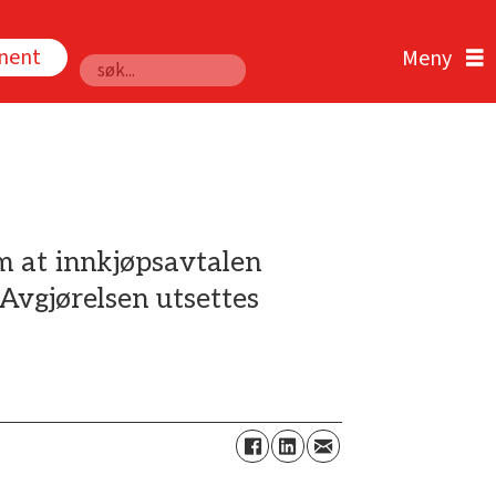
nnent
Søk
m at innkjøpsavtalen
Avgjørelsen utsettes