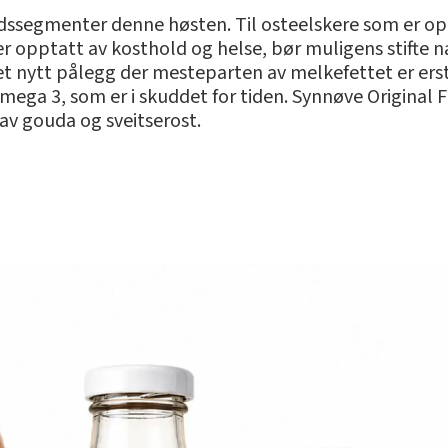
dssegmenter denne høsten. Til osteelskere som er op
g er opptatt av kosthold og helse, bør muligens stif
t nytt pålegg der mesteparten av melkefettet er erst
mega 3, som er i skuddet for tiden. Synnøve Original F
av gouda og sveitserost.