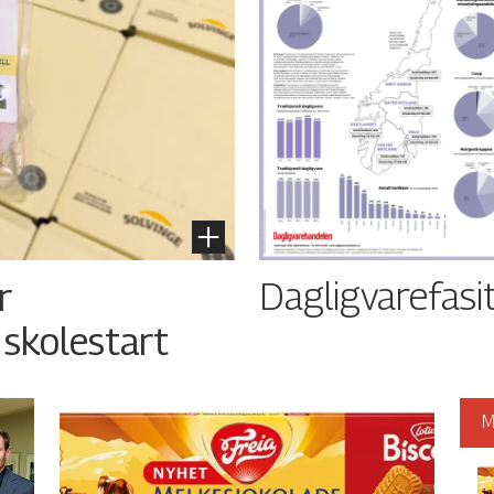
Dagligvarefasi
r
 skolestart
M