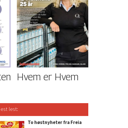
ten
Hvem er Hvem
est lest:
To høstnyheter fra Freia