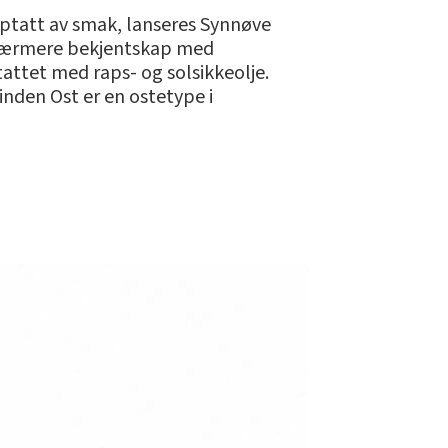
ptatt av smak, lanseres Synnøve
te nærmere bekjentskap med
attet med raps- og solsikkeolje.
inden Ost er en ostetype i