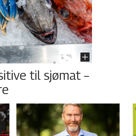
tive til sjømat –
re