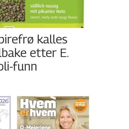
pirefrø kalles
ilbake etter E.
oli-funn