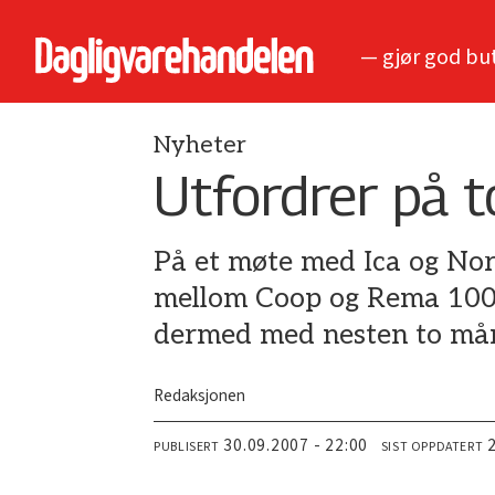
— gjør god bu
Nyheter
Utfordrer på t
På et møte med Ica og Nor
mellom Coop og Rema 1000 
dermed med nesten to må
Redaksjonen
30.09.2007 - 22:00
PUBLISERT
SIST OPPDATERT