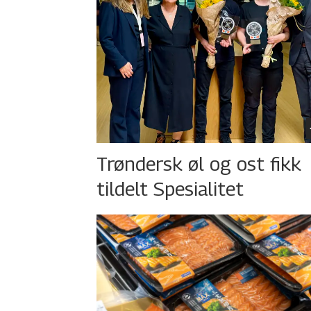
Trøndersk øl og ost fikk
tildelt Spesialitet