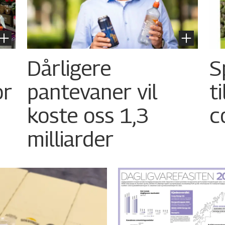
Dårligere
S
or
pantevaner vil
t
koste oss 1,3
c
milliarder