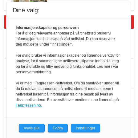
Dine valg:
Siste artikler - Butikk i praksis
Informasjonskapsler og personvern
For å gi deg relevante annonser på vårt nettsted bruker vi
Rema-flaggskip
informasjon fra ditt besøk på vårt nettsted. Du kan reservere
dundrer videre
deg mot dette under "Innstillinger".
For øvrig bruker vi informasjonskapsler og lignende verktøy for
analyse, for å sammenligne nettlesere, tilpasse innhold til deg
Slik opprettholdes
og for å utvikle og tilby nødvendig funksjonalitet. Les mer i vår
personvernerklæring.
ølsalget
Vi er med i Fagpressen-nettverket. Om du samtykker under, vil
du få relevante annonser på nettstedene til medlemmene i
nettverket basert på informasjon fra dine besøk på tvers av
Færre varer, men fulle
disse nettstedene. En oversikt over medlemmene finner du på
hyller
Fagpressen.no.
KI lager mat i butikken
Avvis alle
Godta
Innstillinger