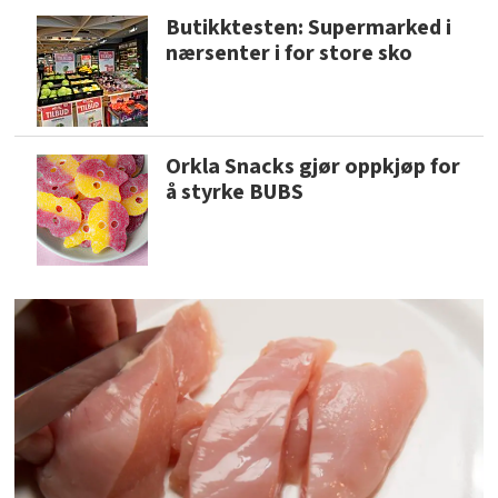
Butikktesten: Supermarked i
nærsenter i for store sko
Orkla Snacks gjør oppkjøp for
å styrke BUBS