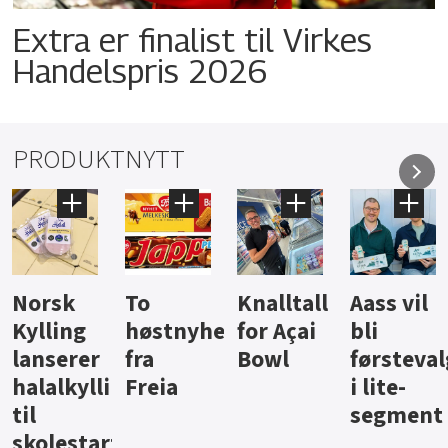
Extra er finalist til Virkes
Handelspris 2026
PRODUKTNYTT
Knalltall
Aass vil
Brus og
Hard
ter
for Açai
bli
jus fra
iste fra
Bowl
førstevalg
Berentsen
Hansa
i lite-
segment