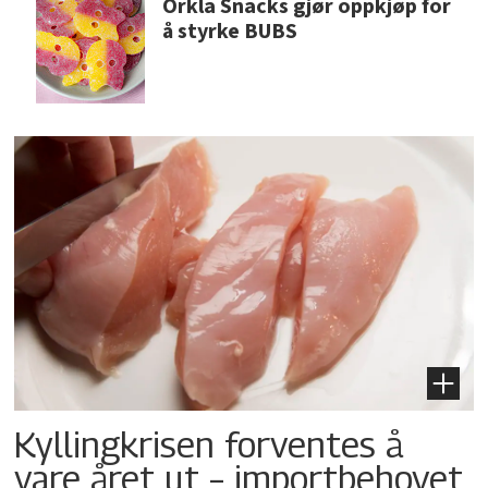
Orkla Snacks gjør oppkjøp for
å styrke BUBS
Kyllingkrisen forventes å
vare året ut – importbehovet