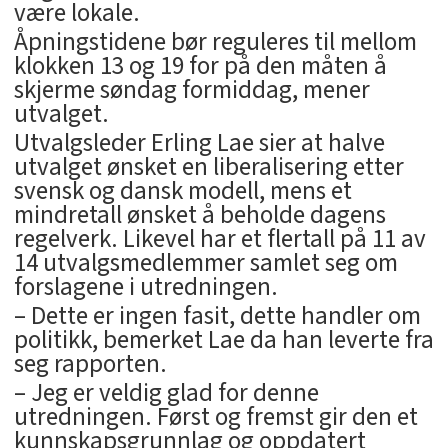
være lokale.
Åpningstidene bør reguleres til mellom
klokken 13 og 19 for på den måten å
skjerme søndag formiddag, mener
utvalget.
Utvalgsleder Erling Lae sier at halve
utvalget ønsket en liberalisering etter
svensk og dansk modell, mens et
mindretall ønsket å beholde dagens
regelverk. Likevel har et flertall på 11 av
14 utvalgsmedlemmer samlet seg om
forslagene i utredningen.
– Dette er ingen fasit, dette handler om
politikk, bemerket Lae da han leverte fra
seg rapporten.
– Jeg er veldig glad for denne
utredningen. Først og fremst gir den et
kunnskapsgrunnlag og oppdatert