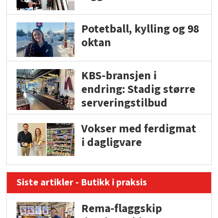
Potetball, kylling og 98
oktan
KBS-bransjen i
endring: Stadig større
serveringstilbud
Vokser med ferdigmat
i dagligvare
Siste artikler - Butikk i praksis
Rema-flaggskip