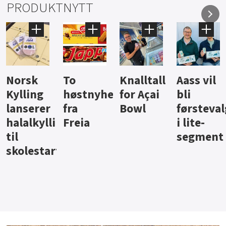
PRODUKTNYTT
Knalltall
Aass vil
Brus og
Hard
ter
for Açai
bli
jus fra
iste fra
Bowl
førstevalg
Berentsen
Hansa
i lite-
segment