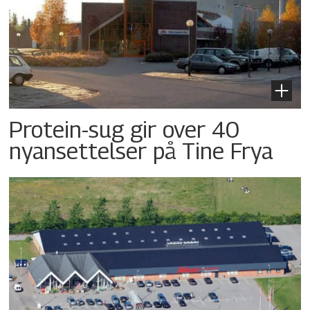
Protein-sug gir over 40
nyansettelser på Tine Frya