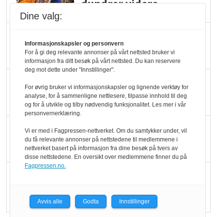
dundrer videre
Dine valg:
Slik opprettholdes
Informasjonskapsler og personvern
ølsalget
For å gi deg relevante annonser på vårt nettsted bruker vi
informasjon fra ditt besøk på vårt nettsted. Du kan reservere
deg mot dette under "Innstillinger".
Færre varer, men fulle
For øvrig bruker vi informasjonskapsler og lignende verktøy for
hyller
analyse, for å sammenligne nettlesere, tilpasse innhold til deg
og for å utvikle og tilby nødvendig funksjonalitet. Les mer i vår
personvernerklæring.
KI lager mat i butikken
Vi er med i Fagpressen-nettverket. Om du samtykker under, vil
du få relevante annonser på nettstedene til medlemmene i
nettverket basert på informasjon fra dine besøk på tvers av
disse nettstedene. En oversikt over medlemmene finner du på
Fagpressen.no.
Q passerte 1 milliard i
Rema i 2025
Avvis alle
Godta
Innstillinger