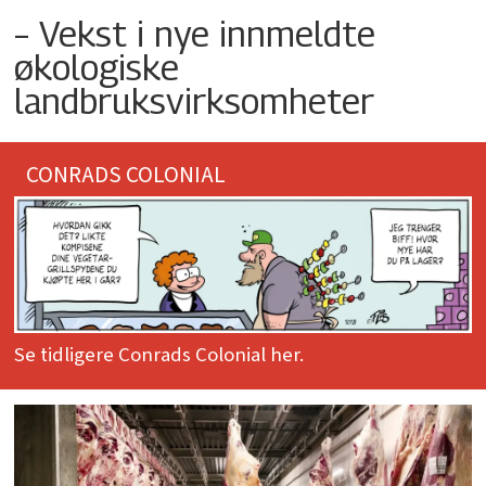
– Vekst i nye innmeldte
økologiske
landbruksvirksomheter
CONRADS COLONIAL
Se tidligere Conrads Colonial her.