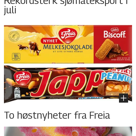
Rekordsterk sjømateksport i
juli
To høstnyheter fra Freia