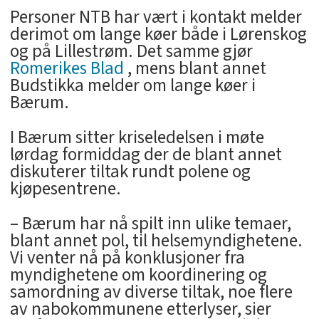
Personer NTB har vært i kontakt melder
derimot om lange køer både i Lørenskog
og på Lillestrøm. Det samme gjør
Romerikes Blad
, mens blant annet
Budstikka melder om lange køer i
Bærum.
I Bærum sitter kriseledelsen i møte
lørdag formiddag der de blant annet
diskuterer tiltak rundt polene og
kjøpesentrene.
– Bærum har nå spilt inn ulike temaer,
blant annet pol, til helsemyndighetene.
Vi venter nå på konklusjoner fra
myndighetene om koordinering og
samordning av diverse tiltak, noe flere
av nabokommunene etterlyser, sier