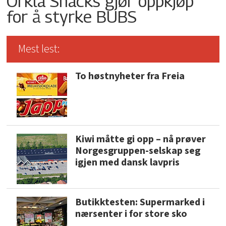
Orkla Snacks gjør oppkjøp
for å styrke BUBS
Mest lest:
To høstnyheter fra Freia
Kiwi måtte gi opp – nå prøver
Norgesgruppen-selskap seg
igjen med dansk lavpris
Butikktesten: Supermarked i
nærsenter i for store sko