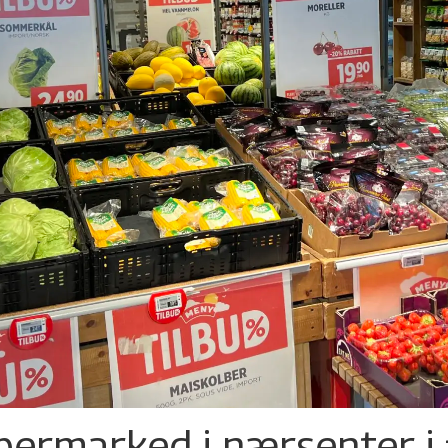
permarked i nærsenter i 