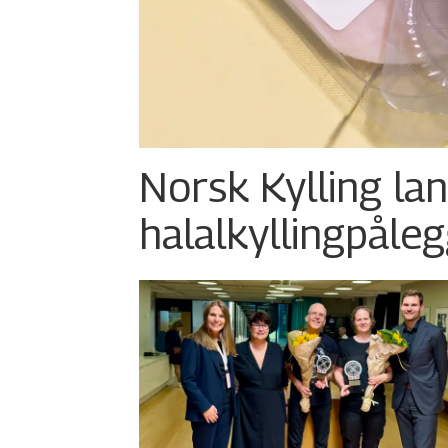
Norsk Kylling la
halalkylling­påleg