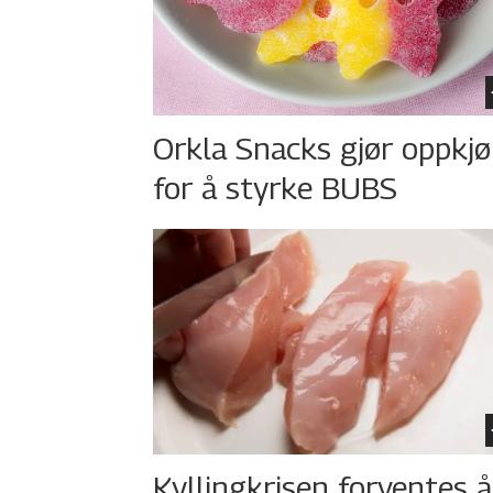
Orkla Snacks gjør oppkj
for å styrke BUBS
Kyllingkrisen forventes å