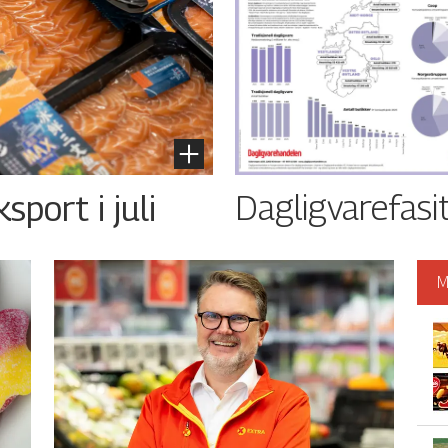
Dagligvarefasi
port i juli
M