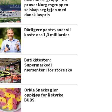
Kiwi måtte gi opp – nå
prøver Norgesgruppen-
selskap seg igjen med
dansk lavpris
Dårligere pantevaner vil
koste oss 1,3 milliarder
Butikktesten:
Supermarked i
nærsenter i for store sko
Orkla Snacks gjør
oppkjøp for å styrke
BUBS