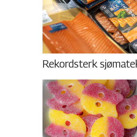
Rekordsterk sjømateks