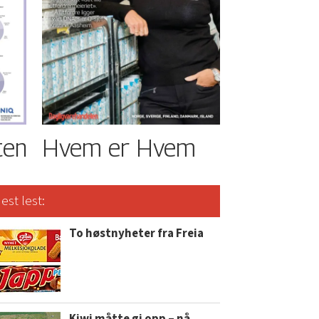
ten
Hvem er Hvem
est lest:
To høstnyheter fra Freia