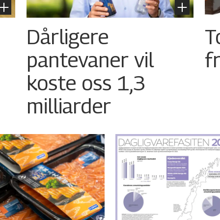
Dårligere
T
pantevaner vil
f
koste oss 1,3
milliarder