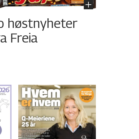
o høstnyheter
ra Freia