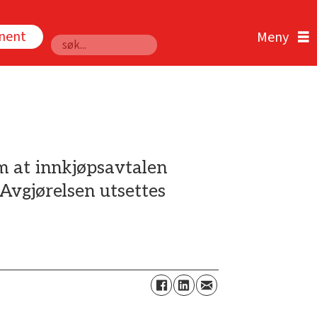
nnent
Søk
m at innkjøpsavtalen
Avgjørelsen utsettes