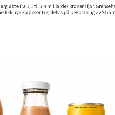
g økte fra 1,1 til 1,4 milliarder kroner i fjor. Grense
ne fikk nye kjøpesentre; delvis på bekostning av Strö