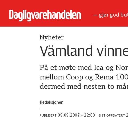
— gjør god bu
Nyheter
Vämland vinn
På et møte med Ica og Nor
mellom Coop og Rema 1000 
dermed med nesten to må
Redaksjonen
09.09.2007 - 22:00
PUBLISERT
SIST OPPDATERT