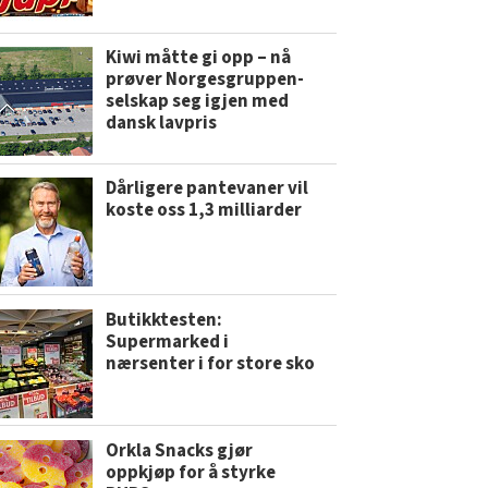
Kiwi måtte gi opp – nå
prøver Norgesgruppen-
selskap seg igjen med
dansk lavpris
Dårligere pantevaner vil
koste oss 1,3 milliarder
Butikktesten:
Supermarked i
nærsenter i for store sko
Orkla Snacks gjør
oppkjøp for å styrke