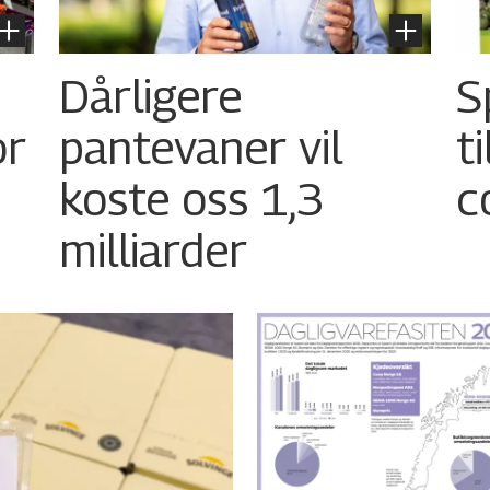
Dårligere
S
or
pantevaner vil
t
koste oss 1,3
c
milliarder