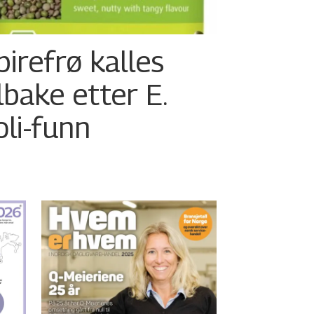
pirefrø kalles
ilbake etter E.
oli-funn