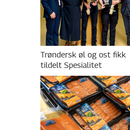
Trøndersk øl og ost fikk
tildelt Spesialitet