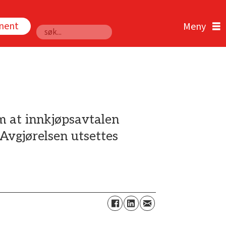
nnent
Søk
m at innkjøpsavtalen
Avgjørelsen utsettes