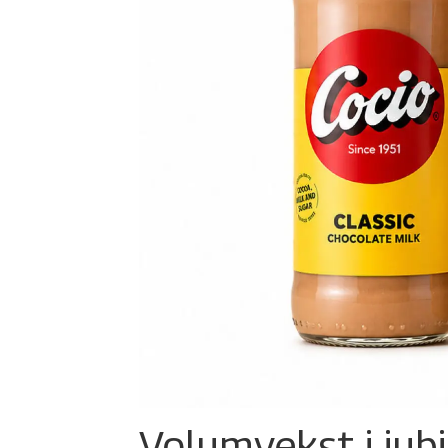
Volumvekst i jub