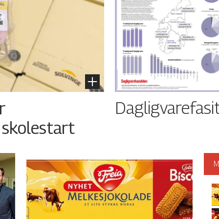
Dagligvarefasi
r
 skolestart
M