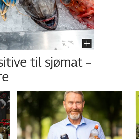
tive til sjømat –
re