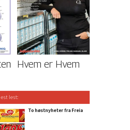
ten
Hvem er Hvem
est lest:
To høstnyheter fra Freia