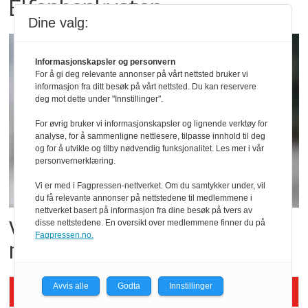
Elfenbenkysten
Dine valg:
Informasjonskapsler og personvern
For å gi deg relevante annonser på vårt nettsted bruker vi
informasjon fra ditt besøk på vårt nettsted. Du kan reservere
deg mot dette under "Innstillinger".
For øvrig bruker vi informasjonskapsler og lignende verktøy for
analyse, for å sammenligne nettlesere, tilpasse innhold til deg
og for å utvikle og tilby nødvendig funksjonalitet. Les mer i vår
personvernerklæring.
Vi er med i Fagpressen-nettverket. Om du samtykker under, vil
du få relevante annonser på nettstedene til medlemmene i
nettverket basert på informasjon fra dine besøk på tvers av
Vil vokse i brusmarkedet
disse nettstedene. En oversikt over medlemmene finner du på
Fagpressen.no.
med Dr Pepper
Avvis alle
Godta
Innstillinger
Siste artikler - KBS