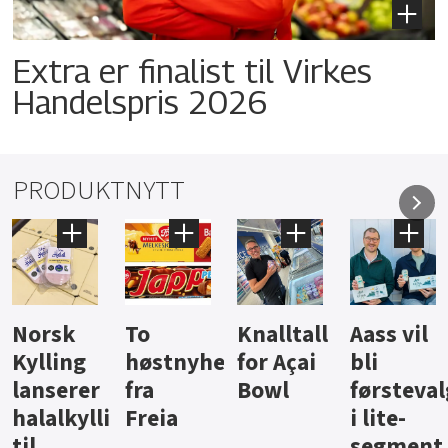
Extra er finalist til Virkes
Handelspris 2026
PRODUKTNYTT
Knalltall
Aass vil
Brus og
Hard
ter
for Açai
bli
jus fra
iste fra
Bowl
førstevalg
Berentsen
Hansa
i lite-
segment