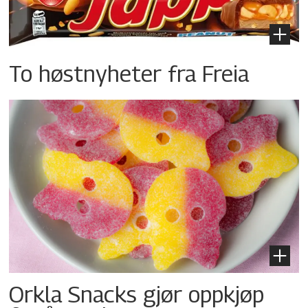
To høstnyheter fra Freia
Orkla Snacks gjør oppkjøp