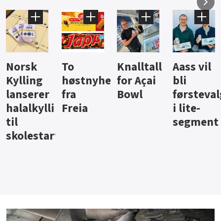
Knalltall
Aass vil
Brus og
Hard
ter
for Açai
bli
jus fra
iste fra
Bowl
førstevalg
Berentsen
Hansa
i lite-
segment