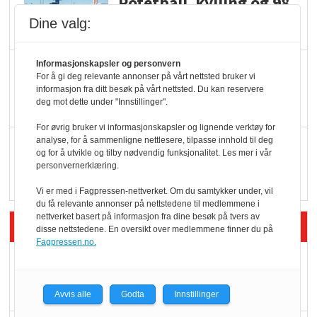
Potetball, kylling og 98
oktan
Dine valg:
Informasjonskapsler og personvern
KBS-bransjen i
For å gi deg relevante annonser på vårt nettsted bruker vi
endring: Stadig større
informasjon fra ditt besøk på vårt nettsted. Du kan reservere
deg mot dette under "Innstillinger".
serveringstilbud
For øvrig bruker vi informasjonskapsler og lignende verktøy for
analyse, for å sammenligne nettlesere, tilpasse innhold til deg
Vokser med ferdigmat
og for å utvikle og tilby nødvendig funksjonalitet. Les mer i vår
i dagligvare
personvernerklæring.
Vi er med i Fagpressen-nettverket. Om du samtykker under, vil
du få relevante annonser på nettstedene til medlemmene i
nettverket basert på informasjon fra dine besøk på tvers av
Siste artikler - Butikk i praksis
disse nettstedene. En oversikt over medlemmene finner du på
Fagpressen.no.
Rema-flaggskip
dundrer videre
Avvis alle
Godta
Innstillinger