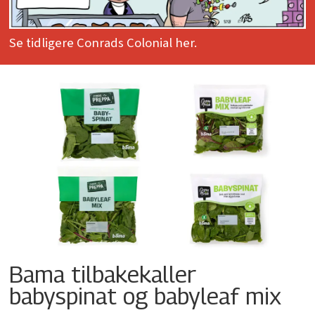
Se tidligere Conrads Colonial her.
Bama tilbakekaller
babyspinat og babyleaf mix