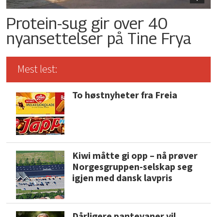
Protein-sug gir over 40
nyansettelser på Tine Frya
Mest lest:
To høstnyheter fra Freia
Kiwi måtte gi opp – nå prøver
Norgesgruppen-selskap seg
igjen med dansk lavpris
Dårligere pantevaner vil