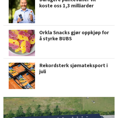
koste oss 1,3 milliarder
Orkla Snacks gjør oppkjøp for
å styrke BUBS
Rekordsterk sjømateksport i
juli