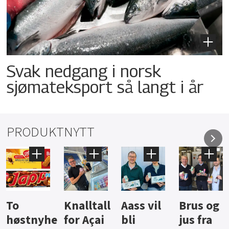
Svak nedgang i norsk
sjømateksport så langt i år
PRODUKTNYTT
Knalltall
Aass vil
Brus og
Hard
ter
for Açai
bli
jus fra
iste fra