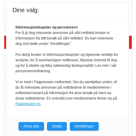
Vokser med ferdigmat
Dine valg:
i dagligvare
Informasjonskapsler og personvern
For å gi deg relevante annonser på vårt nettsted bruker vi
informasjon fra ditt besøk på vårt nettsted. Du kan reservere
Siste artikler - Butikk i praksis
deg mot dette under "Innstillinger".
For øvrig bruker vi informasjonskapsler og lignende verktøy for
Rema-flaggskip
analyse, for å sammenligne nettlesere, tilpasse innhold til deg
dundrer videre
og for å utvikle og tilby nødvendig funksjonalitet. Les mer i vår
personvernerklæring.
Vi er med i Fagpressen-nettverket. Om du samtykker under, vil
Slik opprettholdes
du få relevante annonser på nettstedene til medlemmene i
nettverket basert på informasjon fra dine besøk på tvers av
ølsalget
disse nettstedene. En oversikt over medlemmene finner du på
Fagpressen.no.
Færre varer, men fulle
hyller
Avvis alle
Godta
Innstillinger