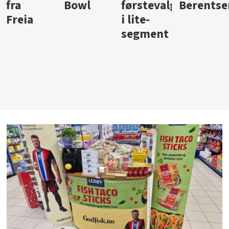
Bowl
førstevalg
Berentsen
Hansa
i lite-
segment