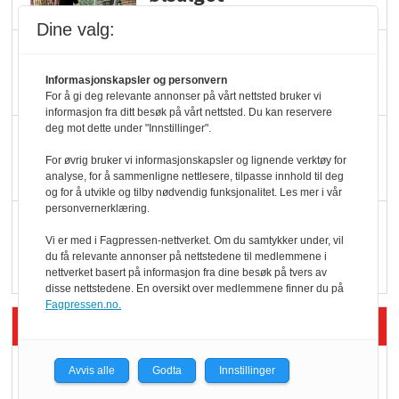
Dine valg:
Færre varer, men fulle
hyller
Informasjonskapsler og personvern
For å gi deg relevante annonser på vårt nettsted bruker vi
informasjon fra ditt besøk på vårt nettsted. Du kan reservere
deg mot dette under "Innstillinger".
KI lager mat i butikken
For øvrig bruker vi informasjonskapsler og lignende verktøy for
analyse, for å sammenligne nettlesere, tilpasse innhold til deg
og for å utvikle og tilby nødvendig funksjonalitet. Les mer i vår
personvernerklæring.
Q passerte 1 milliard i
Vi er med i Fagpressen-nettverket. Om du samtykker under, vil
Rema i 2025
du få relevante annonser på nettstedene til medlemmene i
nettverket basert på informasjon fra dine besøk på tvers av
disse nettstedene. En oversikt over medlemmene finner du på
Fagpressen.no.
Siste artikler - Økologisk
Kolonihagens norske
Avvis alle
Godta
Innstillinger
yoghurt: Trues av