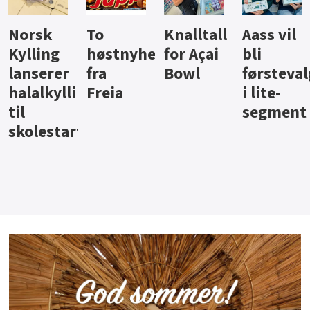
Knalltall
Aass vil
Brus og
Hard
ter
for Açai
bli
jus fra
iste fra
Bowl
førstevalg
Berentsen
Hansa
i lite-
segment