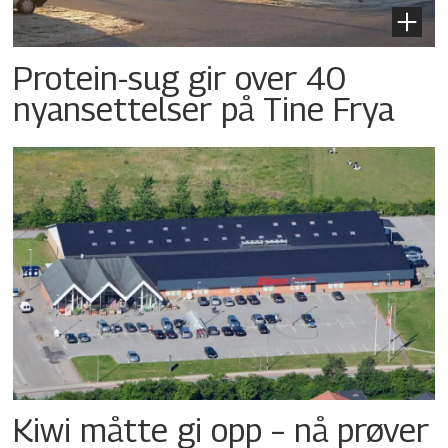
Protein-sug gir over 40
nyansettelser på Tine Frya
Kiwi måtte gi opp – nå prøver