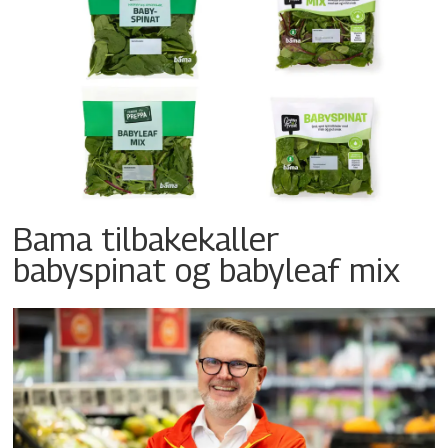
Bama tilbakekaller
babyspinat og babyleaf mix