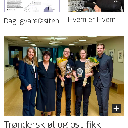
Hvem er Hvem
Dagligvarefasiten
Trøndersk øl og ost fikk