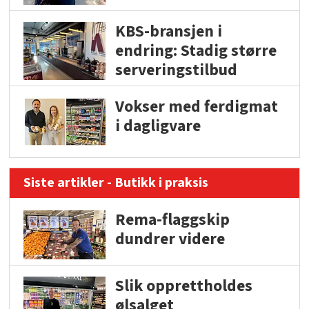
KBS-bransjen i
endring: Stadig større
serveringstilbud
Vokser med ferdigmat
i dagligvare
Siste artikler - Butikk i praksis
Rema-flaggskip
dundrer videre
Slik opprettholdes
ølsalget