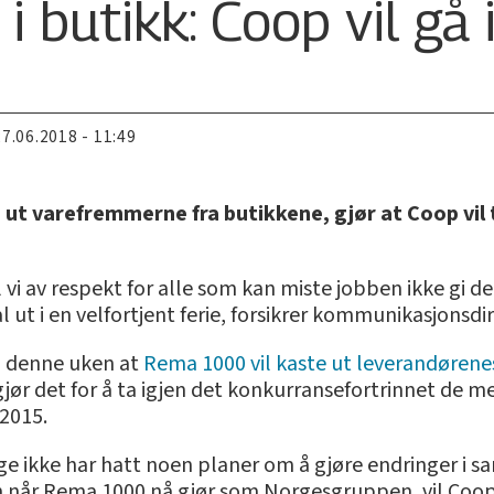
 butikk: Coop vil gå
27.06.2018 - 11:49
t varefremmerne fra butikkene, gjør at Coop vil ta
vi av respekt for alle som kan miste jobben ikke gi dem
 ut i en velfortjent ferie, forsikrer kommunikasjonsdir
g denne uken at
Rema 1000 vil kaste ut leverandøren
t gjør det for å ta igjen det konkurransefortrinnet de
2015.
rge ikke har hatt noen planer om å gjøre endringer 
en når Rema 1000 nå gjør som Norgesgruppen, vil Coo