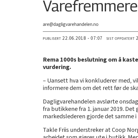
Varefremmere i
are@dagligvarehandelen.no
22.06.2018 - 07:07
PUBLISERT
SIST OPPDATERT
Rema 1000s beslutning om å kaste u
vurdering.
– Uansett hva vi konkluderer med, vil 
informere dem om det rett før de skal
Dagligvarehandelen avslørte onsda
fra butikkene fra 1. januar 2019. De
markedslederen gjorde det samme i 
Takle Friis understreker at Coop No
arbeidet som gjøres ute i butikk. M