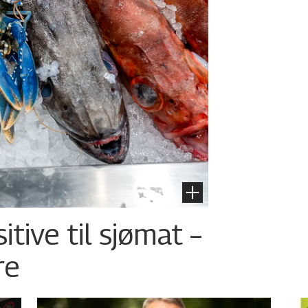
tive til sjømat –
re