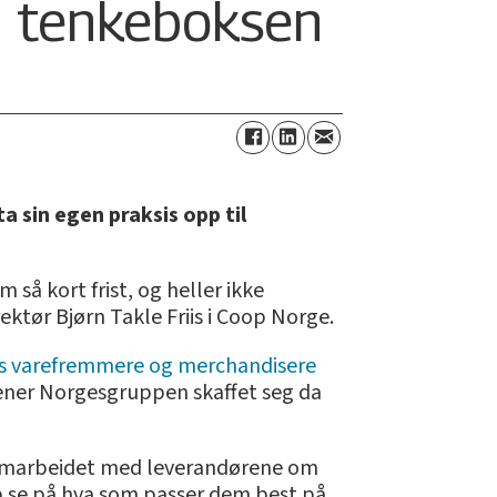
 i tenkeboksen
 sin egen praksis opp til
 så kort frist, og heller ikke
ektør Bjørn Takle Friis i Coop Norge.
es varefremmere og merchandisere
 mener Norgesgruppen skaffet seg da
i samarbeidet med leverandørene om
p se på hva som passer dem best på