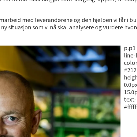
samarbeid med leverandørene og den hjelpen vi får i 
ny situasjon som vi nå skal analysere og vurdere hvor
p.p1 
line-
color
#2121
heigh
0.0px
15.0
text
#ffff