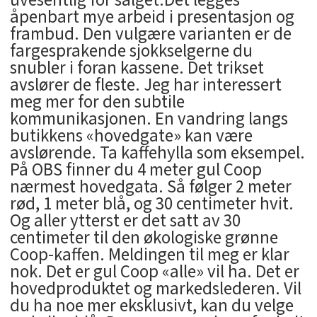
uvesentlig for salget.Det legges
åpenbart mye arbeid i presentasjon og
frambud. Den vulgære varianten er de
fargesprakende sjokkselgerne du
snubler i foran kassene. Det trikset
avslører de fleste. Jeg har interessert
meg mer for den subtile
kommunikasjonen. En vandring langs
butikkens «hovedgate» kan være
avslørende. Ta kaffehylla som eksempel.
På OBS finner du 4 meter gul Coop
nærmest hovedgata. Så følger 2 meter
rød, 1 meter blå, og 30 centimeter hvit.
Og aller ytterst er det satt av 30
centimeter til den økologiske grønne
Coop-kaffen. Meldingen til meg er klar
nok. Det er gul Coop «alle» vil ha. Det er
hovedproduktet og markedslederen. Vil
du ha noe mer eksklusivt, kan du velge