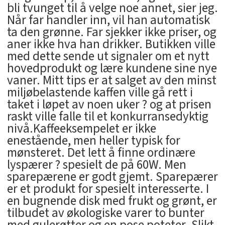
bli tvunget til å velge noe annet, sier jeg.
Når far handler inn, vil han automatisk
ta den grønne. Far sjekker ikke priser, og
aner ikke hva han drikker. Butikken ville
med dette sende ut signaler om et nytt
hovedprodukt og lære kundene sine nye
vaner. Mitt tips er at salget av den minst
miljøbelastende kaffen ville gå rett i
taket i løpet av noen uker ? og at prisen
raskt ville falle til et konkurransedyktig
nivå.Kaffeeksempelet er ikke
enestående, men heller typisk for
mønsteret. Det lett å finne ordinære
lyspærer ? spesielt de på 60W. Men
sparepærene er godt gjemt. Sparepærer
er et produkt for spesielt interesserte. I
en bugnende disk med frukt og grønt, er
tilbudet av økologiske varer to bunter