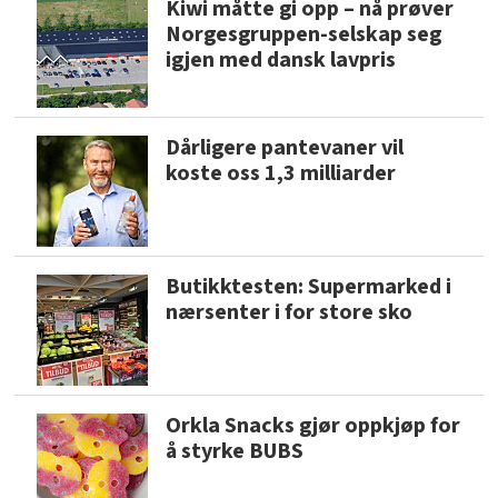
Kiwi måtte gi opp – nå prøver
Norgesgruppen-selskap seg
igjen med dansk lavpris
Dårligere pantevaner vil
koste oss 1,3 milliarder
Butikktesten: Supermarked i
nærsenter i for store sko
Orkla Snacks gjør oppkjøp for
å styrke BUBS