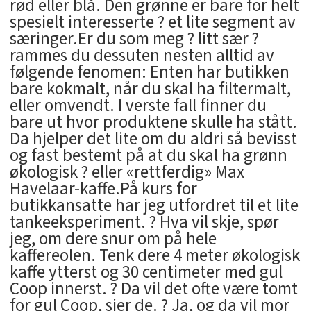
rød eller blå. Den grønne er bare for helt
spesielt interesserte ? et lite segment av
særinger.Er du som meg ? litt sær ?
rammes du dessuten nesten alltid av
følgende fenomen: Enten har butikken
bare kokmalt, når du skal ha filtermalt,
eller omvendt. I verste fall finner du
bare ut hvor produktene skulle ha stått.
Da hjelper det lite om du aldri så bevisst
og fast bestemt på at du skal ha grønn
økologisk ? eller «rettferdig» Max
Havelaar-kaffe.På kurs for
butikkansatte har jeg utfordret til et lite
tankeeksperiment. ? Hva vil skje, spør
jeg, om dere snur om på hele
kaffereolen. Tenk dere 4 meter økologisk
kaffe ytterst og 30 centimeter med gul
Coop innerst. ? Da vil det ofte være tomt
for gul Coop, sier de. ? Ja, og da vil mor