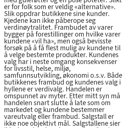
med gulerøtter og en pose poteter. Slikt
er for folk som er veldig «alternative».
Slik oppdrar butikkene sine kunder.
Kjedene kan ikke påberope seg
verdinøytralitet. Frambudet av varer
bygger på forestillinger om hvilke varer
kundene «vil ha», men også bevisste
forsøk på å få flest mulig av kundene til
å velge bestemte produkter. Kundenes
valg har i neste omgang konsekvenser
for livsstil, helse, miljø,
samfunnsutvikling, økonomi o.s.v. Både
butikkenes frambud og kundenes valg i
hyllene er verdivalg. Handelen er
omspunnet av myter. Etter mitt syn må
handelen snart slutte å late som om
markedet og kundene bestemmer
vareutvalg eller frambud. Salgstall er
ikke noe objektivt mål. Salgstallene sier