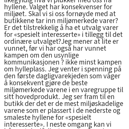
likegyldig hva vi plukker med oss fra
hyllene. Valget har konsekvenser for
miljøet. Skal vi si oss fornøyde med at
butikkene tar inn miljømerkede varer?
Er det tilstrekkelig å ha et utvalg varer
for «spesielt interesserte» i tillegg til det
ordinære utvalget?Jeg mener at lite er
vunnet, før vi har også har vunnet
kampen om den usynlige
kommunikasjonen ? ikke minst kampen
om hylleplass. Jeg venter i spenning på
den første dagligvarekjeden som våger
å konsekvent gjøre de beste
miljømerkede varene i en varegruppe til
sitt hovedprodukt. Jeg ser fram til en
butikk der det er de mest miljøskadelige
varene som er plassert i de nederste og
smaleste hyllene for «spesielt
interesserte». I neste omgang kan vi