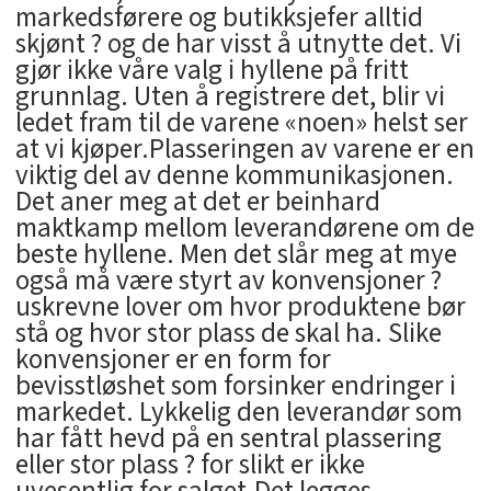
markedsførere og butikksjefer alltid
skjønt ? og de har visst å utnytte det. Vi
gjør ikke våre valg i hyllene på fritt
grunnlag. Uten å registrere det, blir vi
ledet fram til de varene «noen» helst ser
at vi kjøper.Plasseringen av varene er en
viktig del av denne kommunikasjonen.
Det aner meg at det er beinhard
maktkamp mellom leverandørene om de
beste hyllene. Men det slår meg at mye
også må være styrt av konvensjoner ?
uskrevne lover om hvor produktene bør
stå og hvor stor plass de skal ha. Slike
konvensjoner er en form for
bevisstløshet som forsinker endringer i
markedet. Lykkelig den leverandør som
har fått hevd på en sentral plassering
eller stor plass ? for slikt er ikke