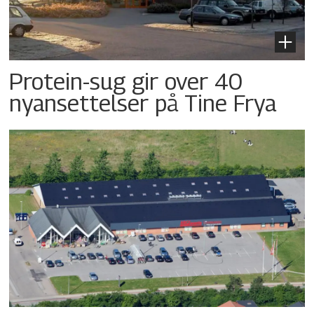
Protein-sug gir over 40
nyansettelser på Tine Frya