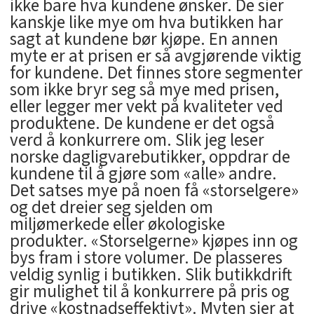
ikke bare hva kundene ønsker. De sier
kanskje like mye om hva butikken har
sagt at kundene bør kjøpe. En annen
myte er at prisen er så avgjørende viktig
for kundene. Det finnes store segmenter
som ikke bryr seg så mye med prisen,
eller legger mer vekt på kvaliteter ved
produktene. De kundene er det også
verd å konkurrere om. Slik jeg leser
norske dagligvarebutikker, oppdrar de
kundene til å gjøre som «alle» andre.
Det satses mye på noen få «storselgere»
og det dreier seg sjelden om
miljømerkede eller økologiske
produkter. «Storselgerne» kjøpes inn og
bys fram i store volumer. De plasseres
veldig synlig i butikken. Slik butikkdrift
gir mulighet til å konkurrere på pris og
drive «kostnadseffektivt». Myten sier at