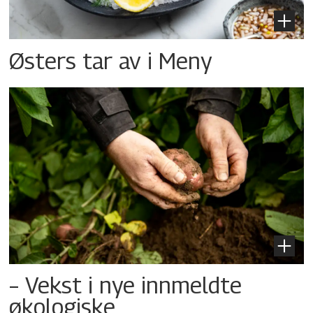
Østers tar av i Meny
– Vekst i nye innmeldte
økologiske