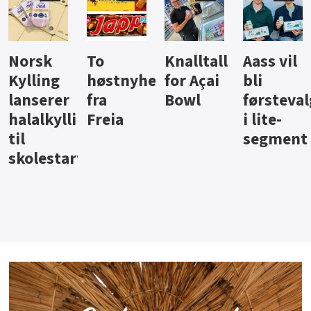
Knalltall
Aass vil
Brus og
Hard
ter
for Açai
bli
jus fra
iste fra
Bowl
førstevalg
Berentsen
Hansa
i lite-
segment