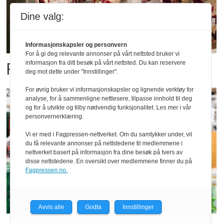
Dine valg:
Informasjonskapsler og personvern
For å gi deg relevante annonser på vårt nettsted bruker vi
Fatland forbedret resultatet
informasjon fra ditt besøk på vårt nettsted. Du kan reservere
deg mot dette under "Innstillinger".
For øvrig bruker vi informasjonskapsler og lignende verktøy for
analyse, for å sammenligne nettlesere, tilpasse innhold til deg
og for å utvikle og tilby nødvendig funksjonalitet. Les mer i vår
personvernerklæring.
Vi er med i Fagpressen-nettverket. Om du samtykker under, vil
du få relevante annonser på nettstedene til medlemmene i
nettverket basert på informasjon fra dine besøk på tvers av
disse nettstedene. En oversikt over medlemmene finner du på
Fagpressen.no.
Avvis alle
Godta
Innstillinger