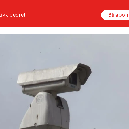
tikk bedre!
Bli abo