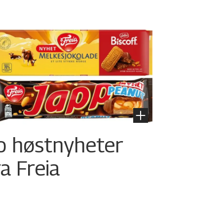
o høstnyheter
ra Freia