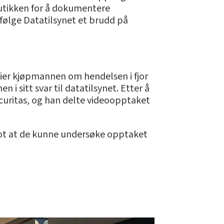
butikken for å dokumentere
ifølge Datatilsynet et brudd på
, sier kjøpmannen om hendelsen i fjor
 i sitt svar til datatilsynet. Etter å
ecuritas, og han delte videoopptaket
r mot at de kunne undersøke opptaket