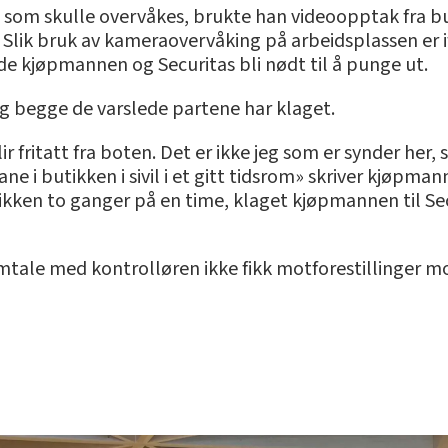
n som skulle overvåkes, brukte han videoopptak fra 
. Slik bruk av kameraovervåking på arbeidsplassen er 
 kjøpmannen og Securitas bli nødt til å punge ut.
og begge de varslede partene har klaget.
lir fritatt fra boten. Det er ikke jeg som er synder her
 i butikken i sivil i et gitt tidsrom» skriver kjøpmannen
utikken to ganger på en time, klaget kjøpmannen til S
 i samtale med kontrolløren ikke fikk motforestillinge