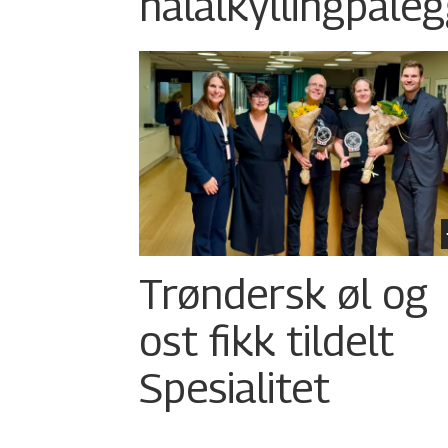
halalkylling­påleg
Trøndersk øl og
ost fikk tildelt
Spesialitet