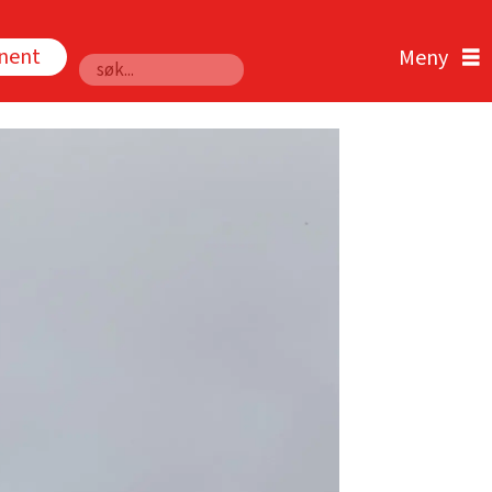
nnent
Søk