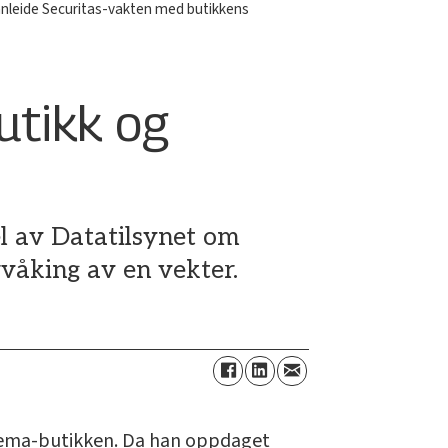
nnleide Securitas-vakten med butikkens
utikk og
l av Datatilsynet om
våking av en vekter.
 Rema-butikken. Da han oppdaget