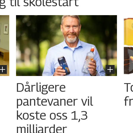
g til skolestart
Dårligere
T
pantevaner vil
f
koste oss 1,3
milliarder