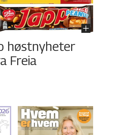
o høstnyheter
ra Freia