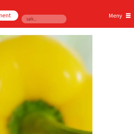
nnent
Søk