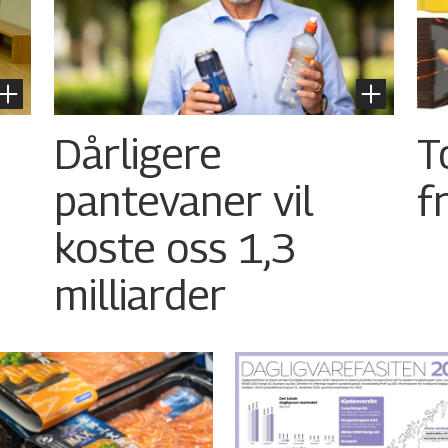
Dårligere
T
pantevaner vil
f
koste oss 1,3
milliarder