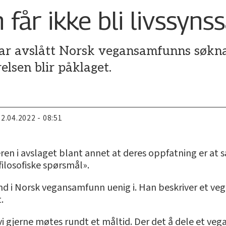
får ikke bli livssyn
har avslått Norsk vegansamfunns søkna
elsen blir påklaget.
22.04.2022 - 08:51
eren i avslaget blant annet at deres oppfatning er at
 filosofiske spørsmål».
and i Norsk vegansamfunn uenig i. Han beskriver et v
.
i gjerne møtes rundt et måltid. Der det å dele et vega