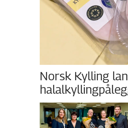
Norsk Kylling la
halalkylling­påleg