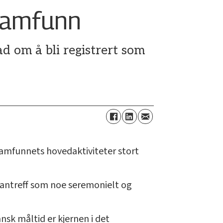
ssamfunn
d om å bli registrert som
 samfunnets hovedaktiviteter stort
egantreff som noe seremonielt og
nsk måltid er kjernen i det