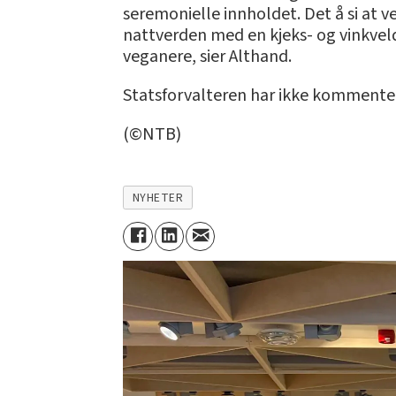
seremonielle innholdet. Det å si at v
nattverden med en kjeks- og vinkveld.
veganere, sier Althand.
Statsforvalteren har ikke kommenter
(©NTB)
NYHETER