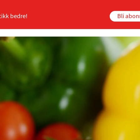
tikk bedre!
Bli abo