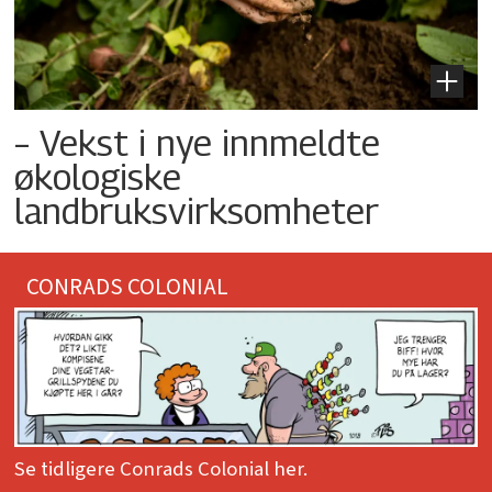
– Vekst i nye innmeldte
økologiske
landbruksvirksomheter
CONRADS COLONIAL
Se tidligere Conrads Colonial her.