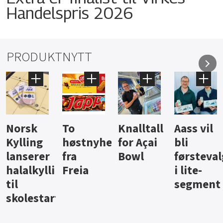
Handelspris 2026
PRODUKTNYTT
Knalltall
Aass vil
Brus og
Hard
ter
for Açai
bli
jus fra
iste fra
Bowl
førstevalg
Berentsen
Hansa
i lite-
segment