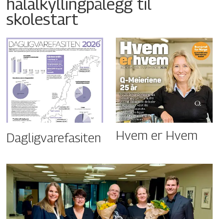
halalkyllingpålegg til
skolestart
Hvem er Hvem
Dagligvarefasiten