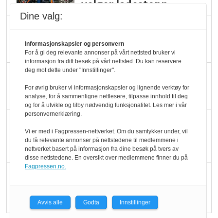
velger ladestopp
Dine valg:
Ti bensinstasjoner
legger ned hver måned
Informasjonskapsler og personvern
For å gi deg relevante annonser på vårt nettsted bruker vi
informasjon fra ditt besøk på vårt nettsted. Du kan reservere
deg mot dette under "Innstillinger".
Potetball, kylling og 98
oktan
For øvrig bruker vi informasjonskapsler og lignende verktøy for
analyse, for å sammenligne nettlesere, tilpasse innhold til deg
og for å utvikle og tilby nødvendig funksjonalitet. Les mer i vår
personvernerklæring.
KBS-bransjen i
Vi er med i Fagpressen-nettverket. Om du samtykker under, vil
endring: Stadig større
du få relevante annonser på nettstedene til medlemmene i
serveringstilbud
nettverket basert på informasjon fra dine besøk på tvers av
disse nettstedene. En oversikt over medlemmene finner du på
Fagpressen.no.
Vokser med ferdigmat
i dagligvare
Avvis alle
Godta
Innstillinger