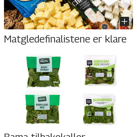
Matgledefinalistene er klare
Bama tilbakekaller