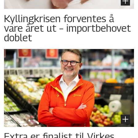
Kyllingkrisen forventes å
vare året ut – importbehovet
doblet
Extra er finalist til Virkes