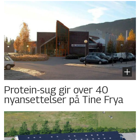
Protein-sug gir over 40
nyansettelser på Tine Frya