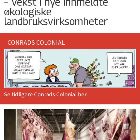
– Vekst i nye innmeldte
økologiske
landbruksvirksomheter
CONRADS COLONIAL
Se tidligere Conrads Colonial her.