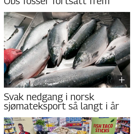
Obs fosser fortsatt frem
Svak nedgang i norsk
sjømateksport så langt i år