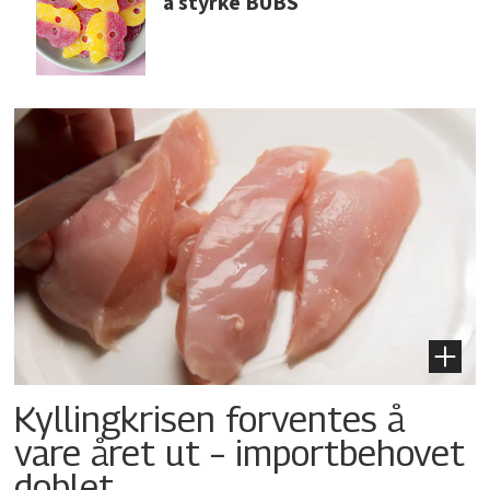
å styrke BUBS
Kyllingkrisen forventes å
vare året ut – importbehovet
doblet