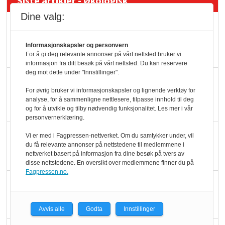
Siste artikler - Økologisk
Dine valg:
Kolonihagens norske
yoghurt: Trues av
Informasjonskapsler og personvern
melkemangel
For å gi deg relevante annonser på vårt nettsted bruker vi
informasjon fra ditt besøk på vårt nettsted. Du kan reservere
deg mot dette under "Innstillinger".
Marit Kolby vant
For øvrig bruker vi informasjonskapsler og lignende verktøy for
Økologisk Norge sin
analyse, for å sammenligne nettlesere, tilpasse innhold til deg
hederspris
og for å utvikle og tilby nødvendig funksjonalitet. Les mer i vår
personvernerklæring.
Blir enklere å velge
Vi er med i Fagpressen-nettverket. Om du samtykker under, vil
du få relevante annonser på nettstedene til medlemmene i
økologisk i butikkhylla
nettverket basert på informasjon fra dine besøk på tvers av
disse nettstedene. En oversikt over medlemmene finner du på
Fagpressen.no.
Kolonihagen sliter
med å få tak i nok melk
Avvis alle
Godta
Innstillinger