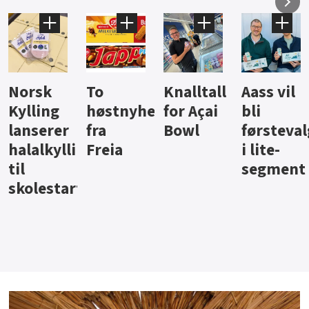
Knalltall
Aass vil
Brus og
Hard
ter
for Açai
bli
jus fra
iste fra
Bowl
førstevalg
Berentsen
Hansa
i lite-
segment