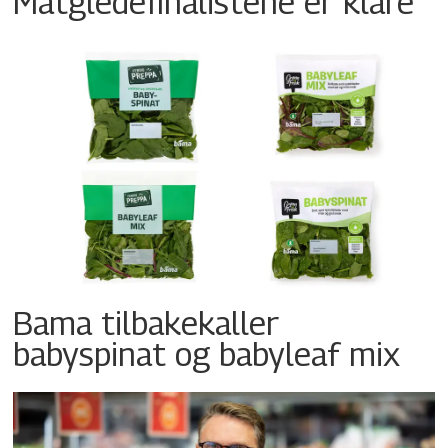
Matgledefinalistene er klare
Bama tilbakekaller
babyspinat og babyleaf mix