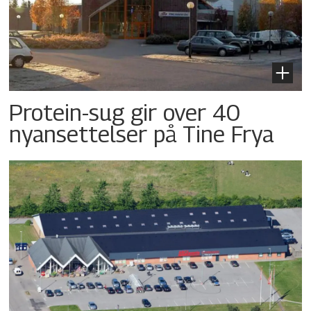
Protein-sug gir over 40
nyansettelser på Tine Frya