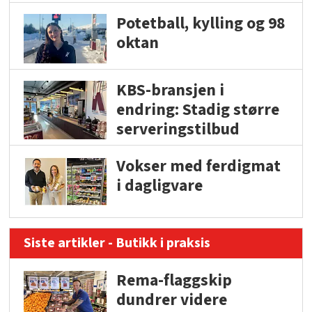
Potetball, kylling og 98
oktan
KBS-bransjen i
endring: Stadig større
serveringstilbud
Vokser med ferdigmat
i dagligvare
Siste artikler - Butikk i praksis
Rema-flaggskip
dundrer videre