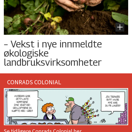
– Vekst i nye innmeldte
økologiske
landbruksvirksomheter
CONRADS COLONIAL
Se tidligere Conrads Colonial her.