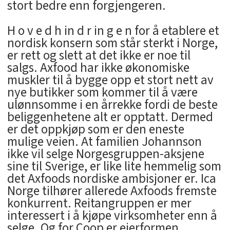
stort bedre enn forgjengeren.
H o v e d h in d r in g e n for å etablere et
nordisk konsern som står sterkt i Norge,
er rett og slett at det ikke er noe til
salgs. Axfood har ikke økonomiske
muskler til å bygge opp et stort nett av
nye butikker som kommer til å være
ulønnsomme i en årrekke fordi de beste
beliggenhetene alt er opptatt. Dermed
er det oppkjøp som er den eneste
mulige veien. At familien Johannson
ikke vil selge Norgesgruppen-aksjene
sine til Sverige, er like lite hemmelig som
det Axfoods nordiske ambisjoner er. Ica
Norge tilhører allerede Axfoods fremste
konkurrent. Reitangruppen er mer
interessert i å kjøpe virksomheter enn å
selge. Og for Coop er eierformen