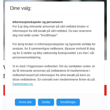
Dine valg:
Informasjonskapsler og personvern
For å gi deg relevante annonser på vårt nettsted bruker vi
informasjon fra ditt besøk på vårt nettsted. Du kan reservere
deg mot dette under "Innstillinger".
For øvrig bruker vi informasjonskapsler og lignende verktøy for
analyse, for å sammenligne nettlesere, tilpasse innhold til deg
og for å utvikle og tilby nødvendig funksjonalitet. Les mer i vår
personvernerklæring.
Vil vokse i brusmarkedet
Vi er med i Fagpressen-nettverket. Om du samtykker under, vil
du få relevante annonser på nettstedene til medlemmene i
med Dr Pepper
nettverket basert på informasjon fra dine besøk på tvers av
disse nettstedene. En oversikt over medlemmene finner du på
Fagpressen.no.
Siste artikler - KBS
Mat er viktigere enn
Avvis alle
Godta
Innstillinger
pris når elbilister