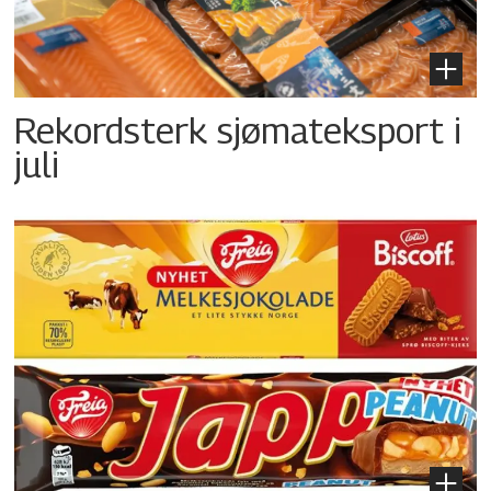
Rekordsterk sjømateksport i
juli