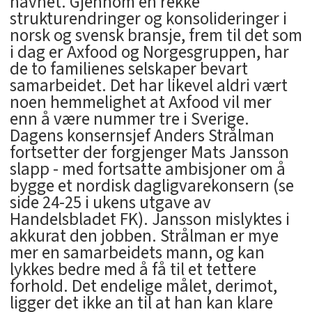
navnet. Gjennom en rekke
strukturendringer og konsolideringer i
norsk og svensk bransje, frem til det som
i dag er Axfood og Norgesgruppen, har
de to familienes selskaper bevart
samarbeidet. Det har likevel aldri vært
noen hemmelighet at Axfood vil mer
enn å være nummer tre i Sverige.
Dagens konsernsjef Anders Strålman
fortsetter der forgjenger Mats Jansson
slapp - med fortsatte ambisjoner om å
bygge et nordisk dagligvarekonsern (se
side 24-25 i ukens utgave av
Handelsbladet FK). Jansson mislyktes i
akkurat den jobben. Strålman er mye
mer en samarbeidets mann, og kan
lykkes bedre med å få til et tettere
forhold. Det endelige målet, derimot,
ligger det ikke an til at han kan klare