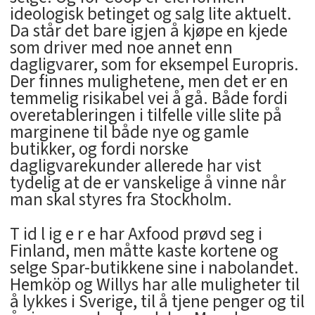
ideologisk betinget og salg lite aktuelt.
Da står det bare igjen å kjøpe en kjede
som driver med noe annet enn
dagligvarer, som for eksempel Europris.
Der finnes mulighetene, men det er en
temmelig risikabel vei å gå. Både fordi
overetableringen i tilfelle ville slite på
marginene til både nye og gamle
butikker, og fordi norske
dagligvarekunder allerede har vist
tydelig at de er vanskelige å vinne når
man skal styres fra Stockholm.
T id l ig e r e har Axfood prøvd seg i
Finland, men måtte kaste kortene og
selge Spar-butikkene sine i nabolandet.
Hemköp og Willys har alle muligheter til
å lykkes i Sverige, til å tjene penger og til