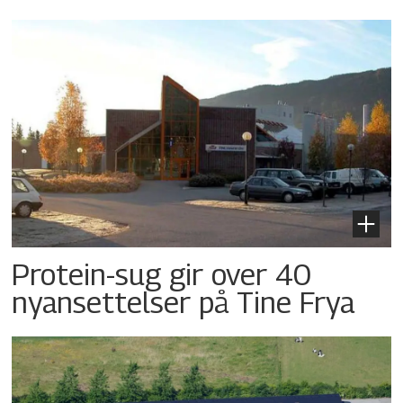
Protein-sug gir over 40
nyansettelser på Tine Frya