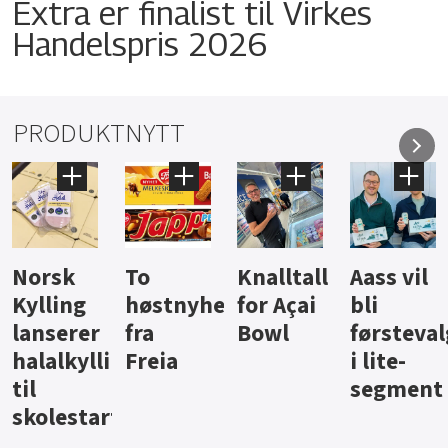
Extra er finalist til Virkes
Handelspris 2026
PRODUKTNYTT
Knalltall
Aass vil
Brus og
Hard
ter
for Açai
bli
jus fra
iste fra
Bowl
førstevalg
Berentsen
Hansa
i lite-
segment