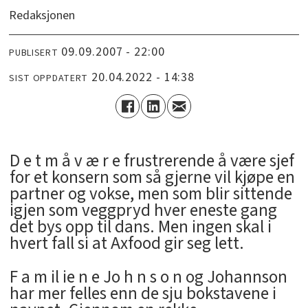
Redaksjonen
09.09.2007 - 22:00
PUBLISERT
20.04.2022 - 14:38
SIST OPPDATERT
D e t m å v æ r e frustrerende å være sjef
for et konsern som så gjerne vil kjøpe en
partner og vokse, men som blir sittende
igjen som veggpryd hver eneste gang
det bys opp til dans. Men ingen skal i
hvert fall si at Axfood gir seg lett.
F a m il ie n e Jo h n s o n og Johannson
har mer felles enn de sju bokstavene i