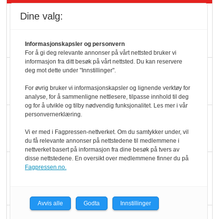
Dine valg:
Mat er viktigere enn
pris når elbilister
velger ladestopp
Informasjonskapsler og personvern
For å gi deg relevante annonser på vårt nettsted bruker vi
informasjon fra ditt besøk på vårt nettsted. Du kan reservere
Ti bensinstasjoner
deg mot dette under "Innstillinger".
legger ned hver måned
For øvrig bruker vi informasjonskapsler og lignende verktøy for
analyse, for å sammenligne nettlesere, tilpasse innhold til deg
og for å utvikle og tilby nødvendig funksjonalitet. Les mer i vår
personvernerklæring.
Potetball, kylling og 98
oktan
Vi er med i Fagpressen-nettverket. Om du samtykker under, vil
du få relevante annonser på nettstedene til medlemmene i
nettverket basert på informasjon fra dine besøk på tvers av
disse nettstedene. En oversikt over medlemmene finner du på
KBS-bransjen i
Fagpressen.no.
endring: Stadig større
serveringstilbud
Avvis alle
Godta
Innstillinger