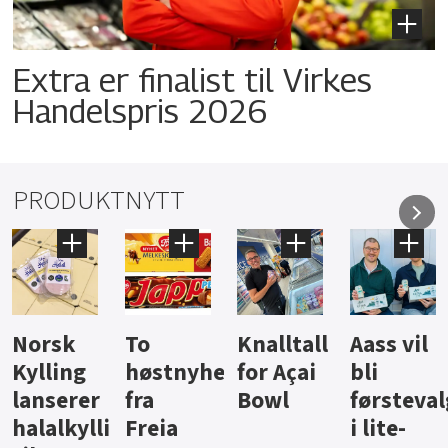
Extra er finalist til Virkes
Handelspris 2026
PRODUKTNYTT
Knalltall
Aass vil
Brus og
Hard
ter
for Açai
bli
jus fra
iste fra
Bowl
førstevalg
Berentsen
Hansa
i lite-