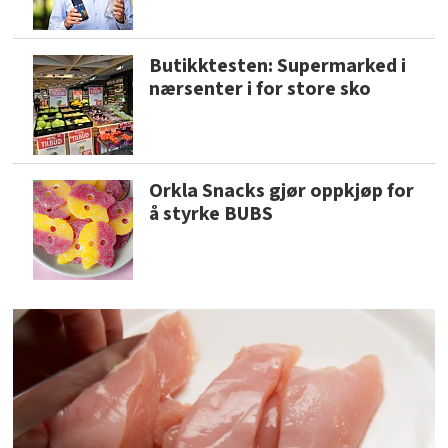
Butikktesten: Supermarked i
nærsenter i for store sko
Orkla Snacks gjør oppkjøp for
å styrke BUBS