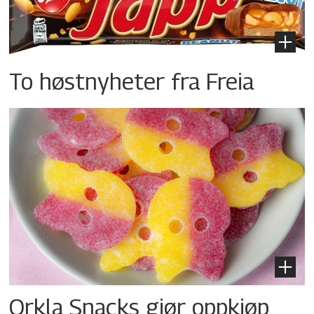
To høstnyheter fra Freia
Orkla Snacks gjør oppkjøp