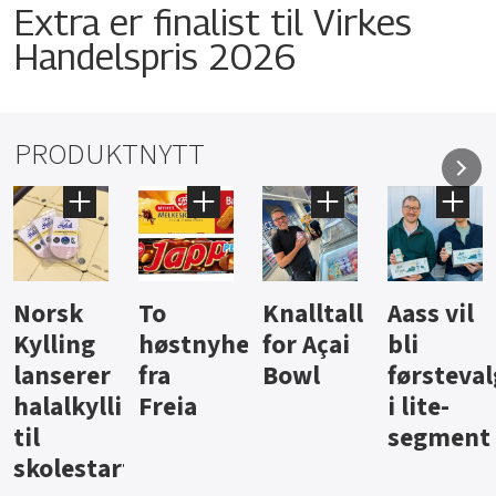
Extra er finalist til Virkes
Handelspris 2026
PRODUKTNYTT
Knalltall
Aass vil
Brus og
Hard
ter
for Açai
bli
jus fra
iste fra
Bowl
førstevalg
Berentsen
Hansa
i lite-
segment