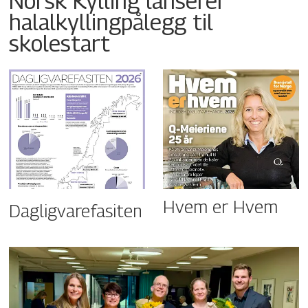
Norsk Kylling lanserer
halalkyllingpålegg til
skolestart
Hvem er Hvem
Dagligvarefasiten