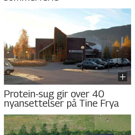
Protein-sug gir over 40
nyansettelser på Tine Frya