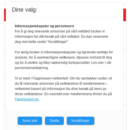
Dine valg:
Siste artikler - Butikk i praksis
Informasjonskapsler og personvern
Rema-flaggskip
For å gi deg relevante annonser på vårt nettsted bruker vi
dundrer videre
informasjon fra ditt besøk på vårt nettsted. Du kan reservere
deg mot dette under "Innstillinger".
For øvrig bruker vi informasjonskapsler og lignende verktøy for
Slik opprettholdes
analyse, for å sammenligne nettlesere, tilpasse innhold til deg
og for å utvikle og tilby nødvendig funksjonalitet. Les mer i vår
ølsalget
personvernerklæring.
Vi er med i Fagpressen-nettverket. Om du samtykker under, vil
Færre varer, men fulle
du få relevante annonser på nettstedene til medlemmene i
nettverket basert på informasjon fra dine besøk på tvers av
hyller
disse nettstedene. En oversikt over medlemmene finner du på
Fagpressen.no.
KI lager mat i butikken
Avvis alle
Godta
Innstillinger