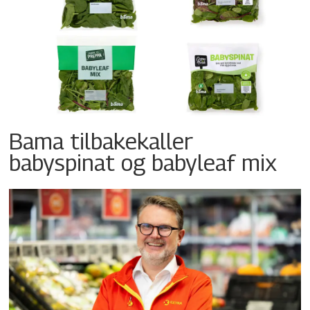
Bama tilbakekaller
babyspinat og babyleaf mix