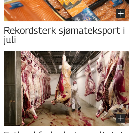
Rekordsterk sjømateksport i
juli