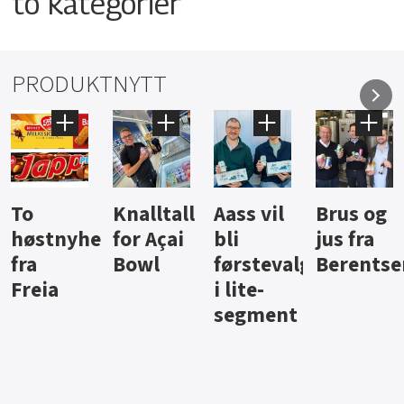
to kategorier
PRODUKTNYTT
Knalltall
Aass vil
Brus og
Hard
ter
for Açai
bli
jus fra
iste fra
Bowl
førstevalg
Berentsen
Hansa
i lite-
segment