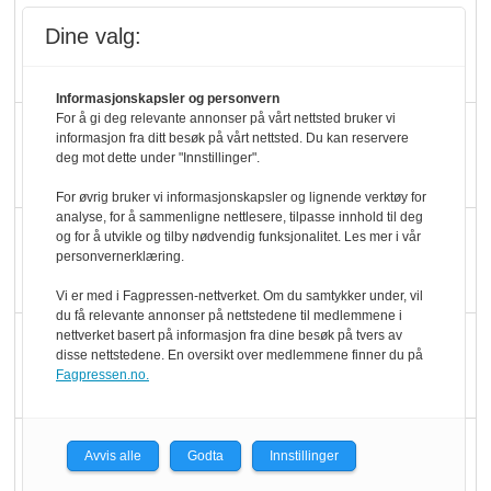
Rema-flaggskip
Dine valg:
dundrer videre
Informasjonskapsler og personvern
For å gi deg relevante annonser på vårt nettsted bruker vi
Slik opprettholdes
informasjon fra ditt besøk på vårt nettsted. Du kan reservere
ølsalget
deg mot dette under "Innstillinger".
For øvrig bruker vi informasjonskapsler og lignende verktøy for
analyse, for å sammenligne nettlesere, tilpasse innhold til deg
Færre varer, men fulle
og for å utvikle og tilby nødvendig funksjonalitet. Les mer i vår
personvernerklæring.
hyller
Vi er med i Fagpressen-nettverket. Om du samtykker under, vil
du få relevante annonser på nettstedene til medlemmene i
KI lager mat i butikken
nettverket basert på informasjon fra dine besøk på tvers av
disse nettstedene. En oversikt over medlemmene finner du på
Fagpressen.no.
Q passerte 1 milliard i
Avvis alle
Godta
Innstillinger
Rema i 2025