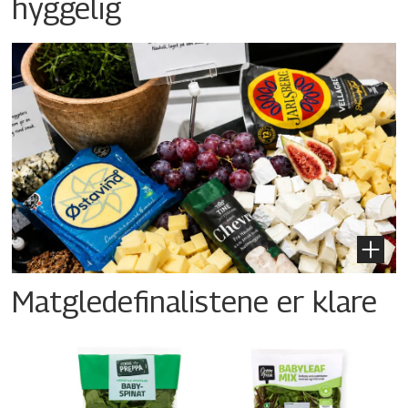
hyggelig
Matgledefinalistene er klare