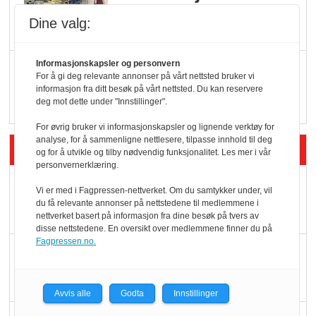
endring: Stadig større
Dine valg:
serveringstilbud
Informasjonskapsler og personvern
Vokser med ferdigmat
For å gi deg relevante annonser på vårt nettsted bruker vi
i dagligvare
informasjon fra ditt besøk på vårt nettsted. Du kan reservere
deg mot dette under "Innstillinger".
For øvrig bruker vi informasjonskapsler og lignende verktøy for
analyse, for å sammenligne nettlesere, tilpasse innhold til deg
Siste artikler - Butikk i praksis
og for å utvikle og tilby nødvendig funksjonalitet. Les mer i vår
personvernerklæring.
Rema-flaggskip
Vi er med i Fagpressen-nettverket. Om du samtykker under, vil
dundrer videre
du få relevante annonser på nettstedene til medlemmene i
nettverket basert på informasjon fra dine besøk på tvers av
disse nettstedene. En oversikt over medlemmene finner du på
Fagpressen.no.
Slik opprettholdes
ølsalget
Avvis alle
Godta
Innstillinger