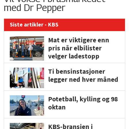
med Dr Pepper
Siste artikler - KBS
Mat er viktigere enn
pris når elbilister
velger ladestopp
Ti bensinstasjoner
legger ned hver måned
Potetball, kylling og 98
oktan
KBS-bransjen i