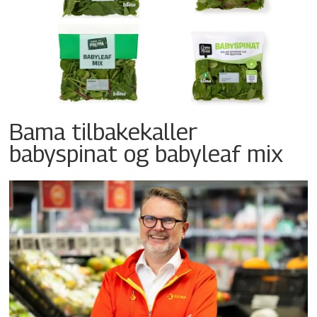
Bama tilbakekaller
babyspinat og babyleaf mix