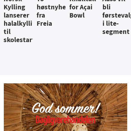
ter
for Açai
bli
jus fra
iste fra
Bowl
førstevalg
Berentsen
Hansa
i lite-
segment