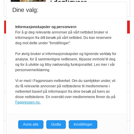
i dagligvare
Dine valg:
Siste artikler - Butikk i praksis
Informasjonskapsler og personvern
For å gi deg relevante annonser på vårt nettsted bruker vi
informasjon fra ditt besøk på vårt nettsted. Du kan reservere
Rema-flaggskip
deg mot dette under "Innstillinger".
dundrer videre
For øvrig bruker vi informasjonskapsler og lignende verktøy for
analyse, for å sammenligne nettlesere, tilpasse innhold til deg
og for å utvikle og tilby nødvendig funksjonalitet. Les mer i vår
Slik opprettholdes
personvernerklæring.
ølsalget
Vi er med i Fagpressen-nettverket. Om du samtykker under, vil
du få relevante annonser på nettstedene til medlemmene i
nettverket basert på informasjon fra dine besøk på tvers av
disse nettstedene. En oversikt over medlemmene finner du på
Færre varer, men fulle
Fagpressen.no.
hyller
Avvis alle
Godta
Innstillinger
KI lager mat i butikken