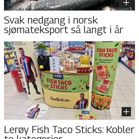
Svak nedgang i norsk
sjømateksport så langt i år
Lerøy Fish Taco Sticks: Kobler
to kategorier