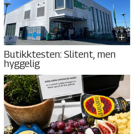
Butikktesten: Slitent, men
hyggelig