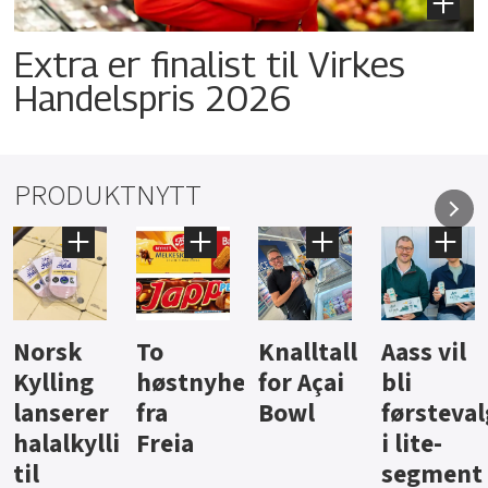
Extra er finalist til Virkes
Handelspris 2026
PRODUKTNYTT
Knalltall
Aass vil
Brus og
Hard
ter
for Açai
bli
jus fra
iste fra
Bowl
førstevalg
Berentsen
Hansa
i lite-
segment