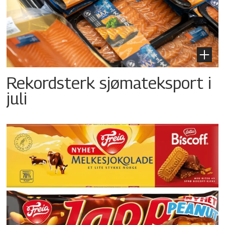
Rekordsterk sjømateksport i
juli