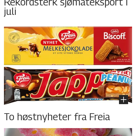
Rekordsterk sjømateksport i
juli
To høstnyheter fra Freia