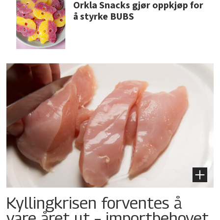
Orkla Snacks gjør oppkjøp for
å styrke BUBS
Kyllingkrisen forventes å
vare året ut – importbehovet