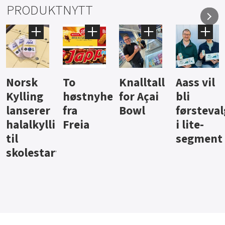
PRODUKTNYTT
Knalltall
Aass vil
Brus og
Hard
ter
for Açai
bli
jus fra
iste fra
Bowl
førstevalg
Berentsen
Hansa
i lite-
segment