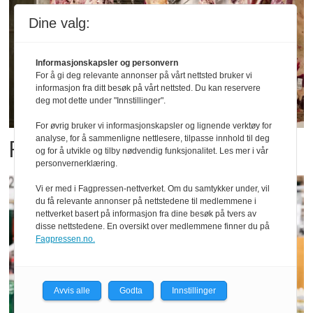
Dine valg:
Informasjonskapsler og personvern
For å gi deg relevante annonser på vårt nettsted bruker vi
informasjon fra ditt besøk på vårt nettsted. Du kan reservere
deg mot dette under "Innstillinger".
For øvrig bruker vi informasjonskapsler og lignende verktøy for
analyse, for å sammenligne nettlesere, tilpasse innhold til deg
Fatland forbedret resultatet
og for å utvikle og tilby nødvendig funksjonalitet. Les mer i vår
personvernerklæring.
Vi er med i Fagpressen-nettverket. Om du samtykker under, vil
du få relevante annonser på nettstedene til medlemmene i
nettverket basert på informasjon fra dine besøk på tvers av
disse nettstedene. En oversikt over medlemmene finner du på
Fagpressen.no.
Avvis alle
Godta
Innstillinger