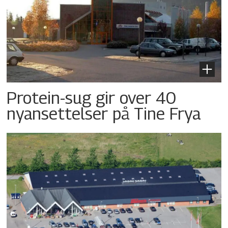
Protein-sug gir over 40
nyansettelser på Tine Frya