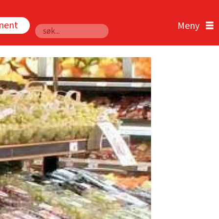
nnent
Søk