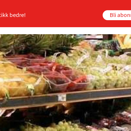
tikk bedre!
Bli abo