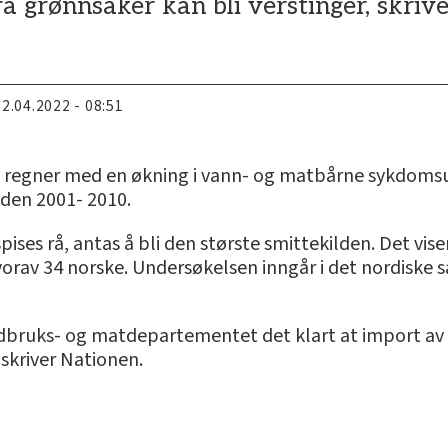
rå grønnsaker kan bli verstinger, skriv
22.04.2022 - 08:51
o regner med en økning i vann- og matbårne sykdomsu
den 2001- 2010.
ises rå, antas å bli den største smittekilden. Det vis
vorav 34 norske. Undersøkelsen inngår i det nordiske 
andbruks- og matdepartementet det klart at import av
 skriver Nationen.