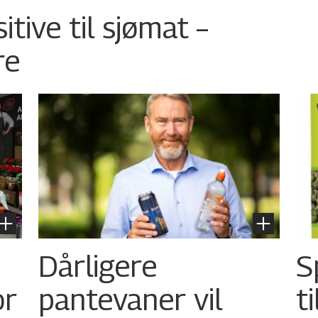
tive til sjømat –
re
Dårligere
S
or
pantevaner vil
t