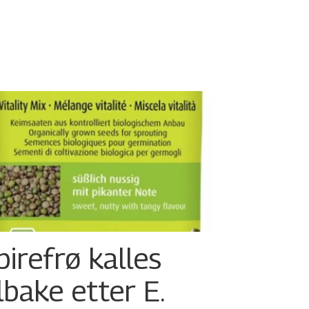
pirefrø kalles
ilbake etter E.