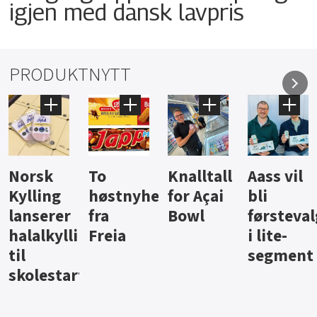
igjen med dansk lavpris
PRODUKTNYTT
Knalltall
Aass vil
Brus og
Hard
eter
for Açai
bli
jus fra
iste fra
Bowl
førstevalg
Berentsen
Hansa
i lite-
segment