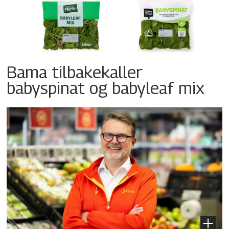
Bama tilbakekaller
babyspinat og babyleaf mix