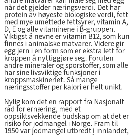
andre matvarer kan måle seg med egg
når det gjelder næringsverdi. Det har
protein av høyeste biologiske verdi, fett
med mye umettede fettsyrer, vitamin A,
D, E og alle vitaminene i B-gruppen.
Viktigst å nevne er vitamin B12, som kun
finnes i animalske matvarer. Videre gir
egg jern i en form som er ekstra lett for
kroppen å nyttiggjøre seg. Foruten
andre mineraler og sporstoffer, som alle
har sine livsviktige funksjoner i
kroppsmaskineriet. Så mange
næringsstoffer per kalori er helt unikt.
Nylig kom det en rapport fra Nasjonalt
råd for ernæring, med et
oppsiktsvekkende budskap om at det er
risiko for jodmangel i Norge. Fram til
1950 var jodmangel utbredt i innlandet,