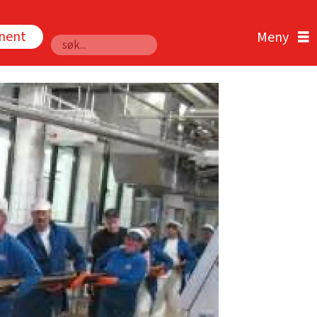
nnent
Søk