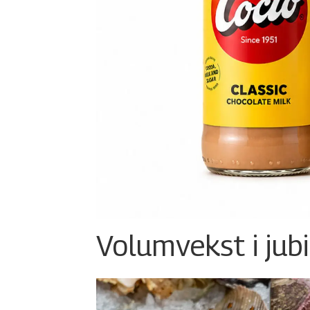
Volumvekst i jub