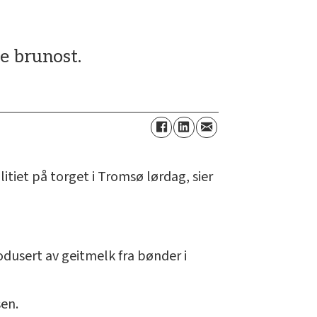
te brunost.
litiet på torget i Tromsø lørdag, sier
dusert av geitmelk fra bønder i
sen.