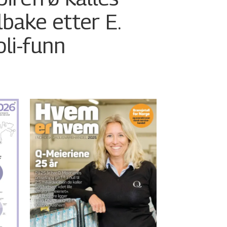
ilbake etter E.
oli-funn