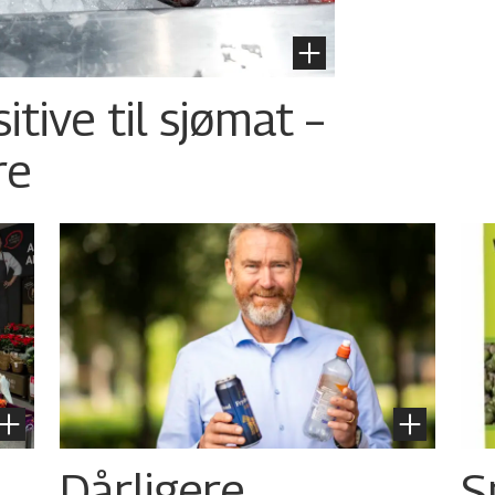
tive til sjømat –
re
Dårligere
S