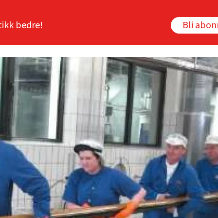
tikk bedre!
Bli abo