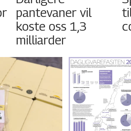
or
pantevaner vil
t
koste oss 1,3
c
milliarder