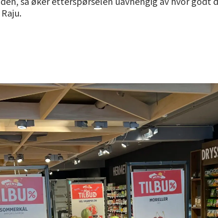
 den, så øker etterspørselen uavhengig av hvor godt den
 Raju.