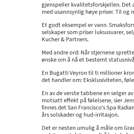
gjenspeiler kvalitetsforskjellen. D
med usannsynlig høye priser. Til og 
Et godt eksempel er vann. Smaksforskj
selskaper som priser luksusvarer, se
Kucher & Partners.
Med andre ord: Når stjernene sprette
ønske om å nå et bestemt statusnivå
En Bugatti Veyron til ti millioner kr
det handler om: Eksklusiviteten, føl
En av de verste tabbene en selger av sl
motsatt effekt på følelsene, sier Jen
finnes det San Francisco's Spa Radia
års solskader og hud-irritasjon.
Det er nesten umulig å måle om Gran