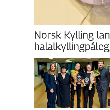
Norsk Kylling la
halalkylling­påleg