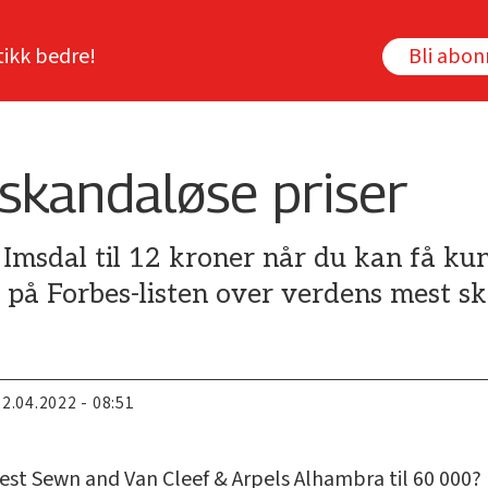
tikk bedre!
Bli abo
skandaløse priser
msdal til 12 kroner når du kan få kunde
 på Forbes-listen over verdens mest sk
22.04.2022 - 08:51
rnest Sewn and Van Cleef & Arpels Alhambra til 60 000? D