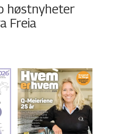
o høstnyheter
ra Freia