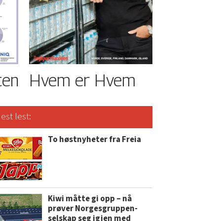
ten
Hvem er Hvem
est lest:
To høstnyheter fra Freia
Kiwi måtte gi opp – nå
prøver Norgesgruppen-
selskap seg igjen med