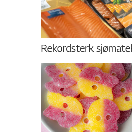
Rekordsterk sjømateks