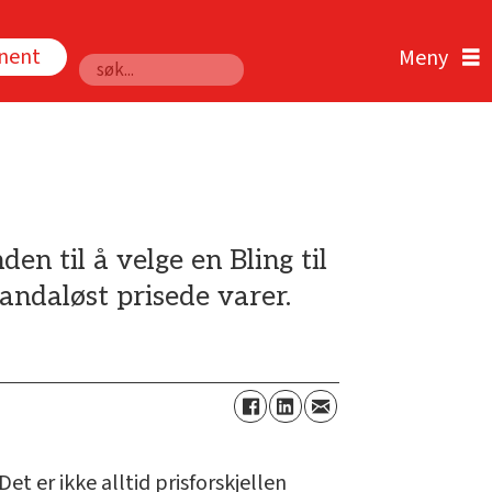
nnent
Søk
n til å velge en Bling til
andaløst prisede varer.
et er ikke alltid prisforskjellen