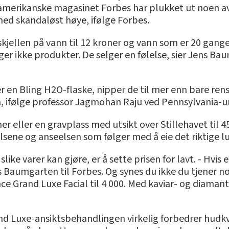
et amerikanske magasinet Forbes har plukket ut noen 
med skandaløst høye, ifølge Forbes.
ellen på vann til 12 kroner og vann som er 20 ganger s
lger ikke produkter. De selger en følelse, sier Jens 
r en Bling H2O-flaske, nipper de til mer enn bare rens
, ifølge professor Jagmohan Raju ved Pennsylvania-un
oner eller en gravplass med utsikt over Stillehavet til
elsene og anseelsen som følger med å eie det riktige 
ike varer kan gjøre, er å sette prisen for lavt. - Hvis e
s Baumgarten til Forbes. Og synes du ikke du tjener nok
nce Grand Luxe Facial til 4 000. Med kaviar- og diam
d Luxe-ansiktsbehandlingen virkelig forbedrer hudkv