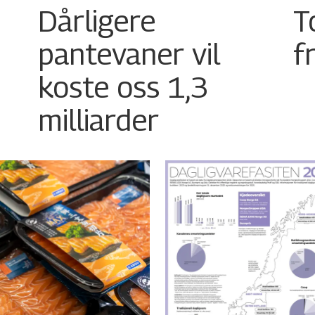
Dårligere
T
pantevaner vil
f
koste oss 1,3
milliarder