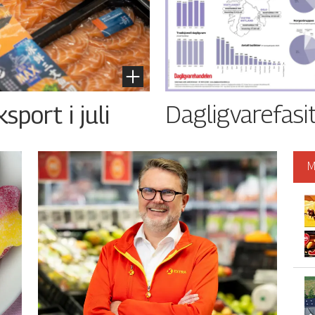
Dagligvarefasi
port i juli
M