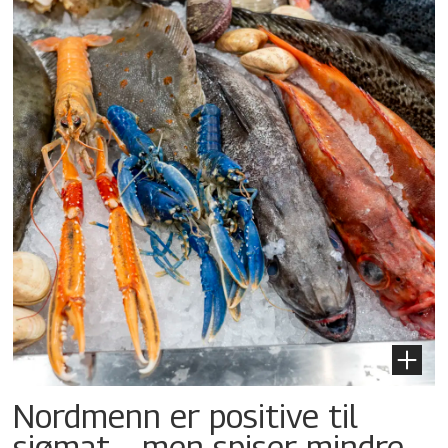
Nordmenn er positive til
sjømat – men spiser mindre