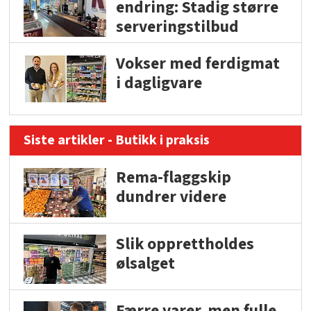
endring: Stadig større
serveringstilbud
Vokser med ferdigmat
i dagligvare
Siste artikler - Butikk i praksis
Rema-flaggskip
dundrer videre
Slik opprettholdes
ølsalget
Færre varer, men fulle