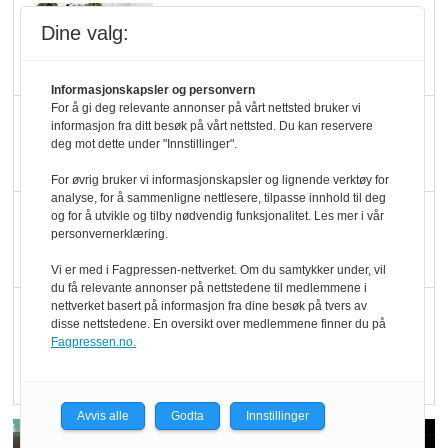
Marit Kolby vant
Dine valg:
Økologisk Norge sin
hederspris
Informasjonskapsler og personvern
For å gi deg relevante annonser på vårt nettsted bruker vi
Blir enklere å velge
informasjon fra ditt besøk på vårt nettsted. Du kan reservere
deg mot dette under "Innstillinger".
økologisk i butikkhylla
For øvrig bruker vi informasjonskapsler og lignende verktøy for
analyse, for å sammenligne nettlesere, tilpasse innhold til deg
Kolonihagen sliter
og for å utvikle og tilby nødvendig funksjonalitet. Les mer i vår
personvernerklæring.
med å få tak i nok melk
Vi er med i Fagpressen-nettverket. Om du samtykker under, vil
du få relevante annonser på nettstedene til medlemmene i
nettverket basert på informasjon fra dine besøk på tvers av
Rapport: Økokundene
disse nettstedene. En oversikt over medlemmene finner du på
er klare! Er markedet
Fagpressen.no.
det?
Avvis alle
Godta
Innstillinger