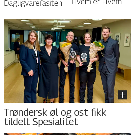
Hvem er Hvem
Dagligvarefasiten
Trøndersk øl og ost fikk
tildelt Spesialitet