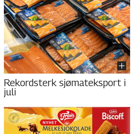
Rekordsterk sjømateksport i
juli