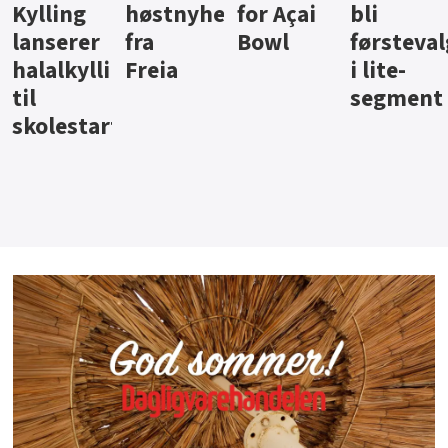
ter
for Açai
bli
jus fra
iste fra
Bowl
førstevalg
Berentsen
Hansa
i lite-
segment