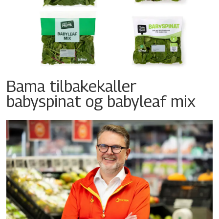
Bama tilbakekaller
babyspinat og babyleaf mix