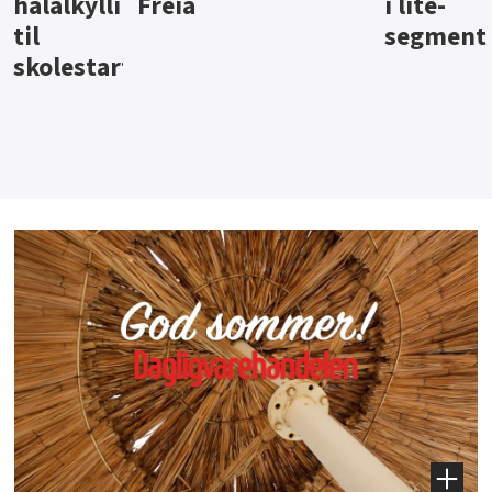
i lite-
segment