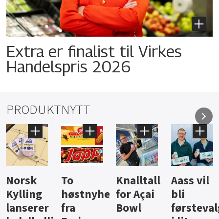
Extra er finalist til Virkes
Handelspris 2026
PRODUKTNYTT
Knalltall
Aass vil
Brus og
Hard
ter
for Açai
bli
jus fra
iste fra
Bowl
førstevalg
Berentsen
Hansa