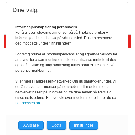
Vokser med ferdigmat
Dine valg:
i dagligvare
Informasjonskapsler og personvern
For å gi deg relevante annonser på vårt nettsted bruker vi
informasjon fra ditt besøk på vårt nettsted. Du kan reservere
Siste artikler - Butikk i praksis
deg mot dette under "Innstillinger".
For øvrig bruker vi informasjonskapsler og lignende verktøy for
Rema-flaggskip
analyse, for å sammenligne nettlesere, tilpasse innhold til deg
dundrer videre
og for å utvikle og tilby nødvendig funksjonalitet. Les mer i vår
personvernerklæring.
Vi er med i Fagpressen-nettverket. Om du samtykker under, vil
Slik opprettholdes
du få relevante annonser på nettstedene til medlemmene i
ølsalget
nettverket basert på informasjon fra dine besøk på tvers av
disse nettstedene. En oversikt over medlemmene finner du på
Fagpressen.no.
Færre varer, men fulle
hyller
Avvis alle
Godta
Innstillinger