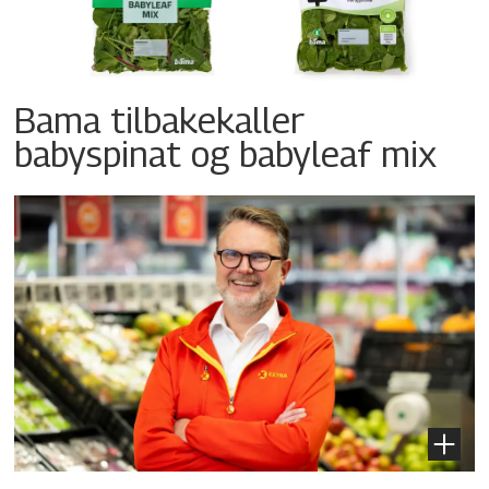
Bama tilbakekaller
babyspinat og babyleaf mix