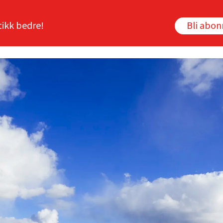
tikk bedre!
Bli abo