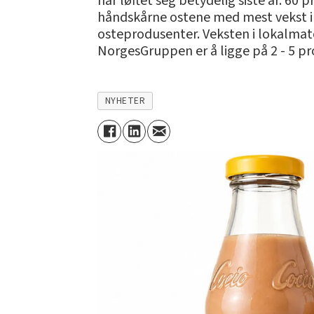
har løftet seg betydelig siste år. 60
håndskårne ostene med mest vekst i 
osteprodusenter. Veksten i lokalmato
NorgesGruppen er å ligge på 2 - 5 p
NYHETER