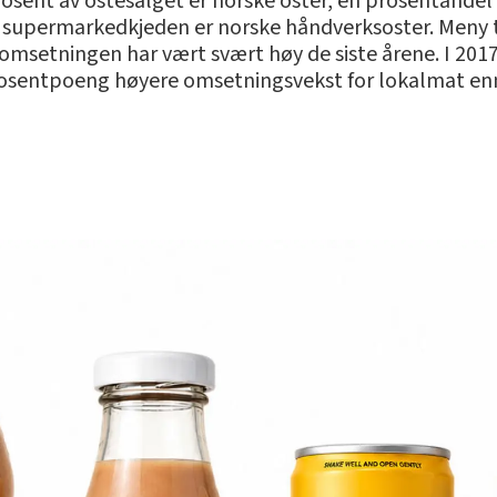
 prosent av ostesalget er norske oster, en prosentandel
supermarkedkjeden er norske håndverksoster. Meny tilb
msetningen har vært svært høy de siste årene. I 2017 
rosentpoeng høyere omsetningsvekst for lokalmat en