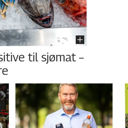
tive til sjømat –
re