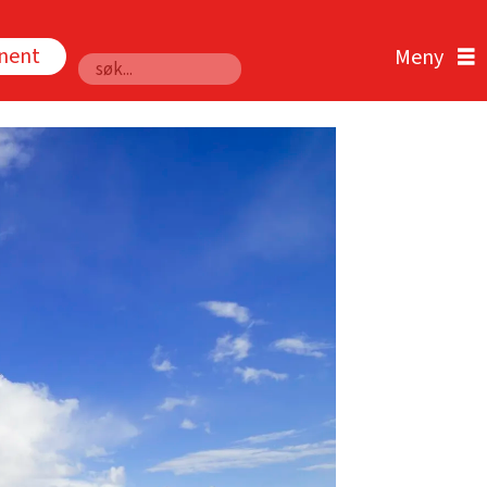
nnent
Søk