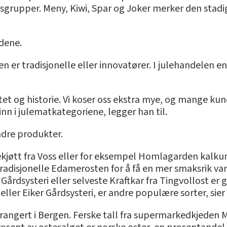
ktsgrupper. Meny, Kiwi, Spar og Joker merker den stad
dene.
er tradisjonelle eller innovatører. I julehandelen endre
et og historie. Vi koser oss ekstra mye, og mange kund
nn i julematkategoriene, legger han til.
ndre produkter.
ekjøtt fra Voss eller for eksempel Homlagarden kalkun 
radisjonelle Edamerosten for å få en mer smaksrik va
årdsysteri eller selveste Kraftkar fra Tingvollost er go
er Eiker Gårdsysteri, er andre populære sorter, sier
rangert i Bergen. Ferske tall fra supermarkedkjeden Me