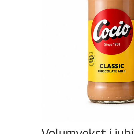
Volumvekst i jub