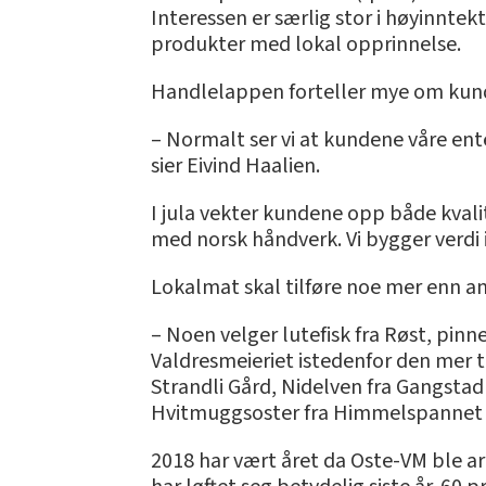
Interessen er særlig stor i høyinnte
produkter med lokal opprinnelse.
Handlelappen forteller mye om kun
– Normalt ser vi at kundene våre enten 
sier Eivind Haalien.
I jula vekter kundene opp både kvalit
med norsk håndverk. Vi bygger verdi i
Lokalmat skal tilføre noe mer enn a
– Noen velger lutefisk fra Røst, pinn
Valdresmeieriet istedenfor den mer t
Strandli Gård, Nidelven fra Gangstad G
Hvitmuggsoster fra Himmelspannet ell
2018 har vært året da Oste-VM ble ar