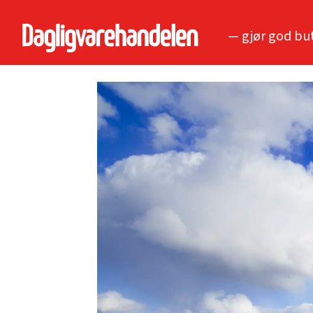
— gjør god bu