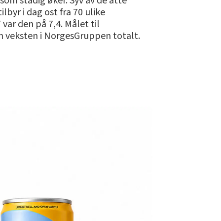
 som stadig øker. Syv av de åtte
yr i dag ost fra 70 ulike
var den på 7,4. Målet til
n veksten i NorgesGruppen totalt.